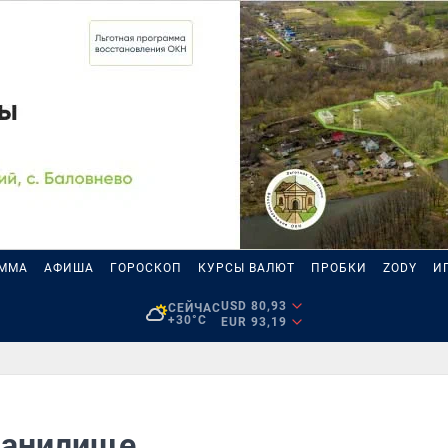
АММА
АФИША
ГОРОСКОП
КУРСЫ ВАЛЮТ
ПРОБКИ
ZODY
И
USD 80,93
СЕЙЧАС
+30°C
EUR 93,19
хранилище