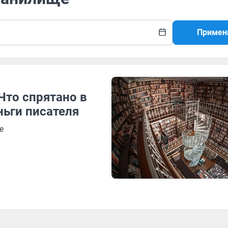
Примен
Что спрятано в
ньги писателя
е