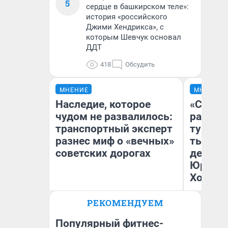
5
сердце в башкирском теле»:
история «российского
Джими Хендрикса», с
которым Шевчук основал
ДДТ
418
Обсудить
МНЕНИЕ
МНЕНИЕ
Наследие, которое
«Сливо
чудом не развалилось:
разоча
транспортный эксперт
турист
разнес миф о «вечных»
тысяч,
советских дорогах
день гу
Юрског
Хогвар
Олег Арефьев
РЕКОМЕНДУЕМ
Блогер, предприниматель,
Ян
владелец в транспортном
бизнесе
Популярный фитнес-