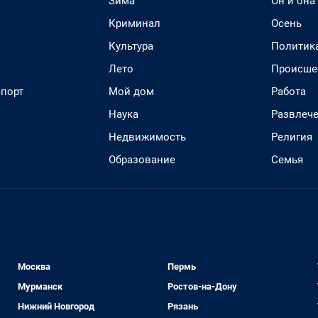
Зима
Он и она
Криминал
Осень
Культура
Политик
Лето
Происше
спорт
Мой дом
Работа
Наука
Развлеч
Недвижимость
Религия
Образование
Семья
Москва
Пермь
Мурманск
Ростов-на-Дону
Нижний Новгород
Рязань