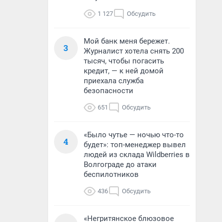
1 127
Обсудить
Мой банк меня бережет.
3
Журналист хотела снять 200
тысяч, чтобы погасить
кредит, — к ней домой
приехала служба
безопасности
651
Обсудить
«Было чутье — ночью что-то
4
будет»: топ-менеджер вывел
людей из склада Wildberries в
Волгограде до атаки
беспилотников
436
Обсудить
«Негритянское блюзовое