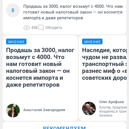
Продашь за 3000, налог возьмут с 4000. Что нам
5
готовит новый налоговый закон — он коснется
импорта и даже репетиторов
438
Обсудить
МНЕНИЕ
МНЕНИЕ
Продашь за 3000, налог
Наследие, кото
возьмут с 4000. Что
чудом не разва
нам готовит новый
транспортный э
налоговый закон — он
разнес миф о «
коснется импорта и
советских доро
даже репетиторов
Олег Арефьев
Блогер, предприн
Анастасия Завгородняя
владелец в тран
бизнесе
РЕКОМЕНДУЕМ