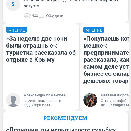
Липецк перекроет дороги из-за велопарада 8
5
августа
433
Обсудить
МНЕНИЕ
МНЕНИЕ
«За неделю две ночи
«Покупаешь кот
были страшные»:
мешке»:
туристка рассказала об
предпринимате
отдыхе в Крыму
рассказала, как
самом деле уст
бизнес со скла
дешевых товар
Александра Исмайлова
Наталья Шорохо
заместитель главного
Открыла кофейну
редактора 63.RU
деньги соцразви
РЕКОМЕНДУЕМ
«Девчонки, вы испытываете судьбу»: