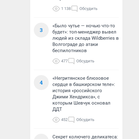
1 138
Обсудить
«Было чутье — ночью что-то
3
будет»: топ-менеджер вывел
людей из склада Wildberries в
Волгограде до атаки
беспилотников
477
Обсудить
«Негритянское блюзовое
4
сердце в башкирском теле»:
история «российского
Джими Хендрикса», с
которым Шевчук основал
ДДТ
452
Обсудить
Секрет колючего деликатеса: