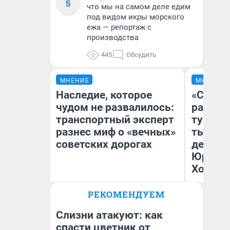
5
что мы на самом деле едим
под видом икры морского
ежа — репортаж с
производства
445
Обсудить
МНЕНИЕ
МНЕНИЕ
Наследие, которое
«Сливо
чудом не развалилось:
разоча
транспортный эксперт
турист
разнес миф о «вечных»
тысяч,
советских дорогах
день гу
Юрског
Хогвар
Олег Арефьев
РЕКОМЕНДУЕМ
Блогер, предприниматель,
Ян
владелец в транспортном
бизнесе
Слизни атакуют: как
спасти цветник от