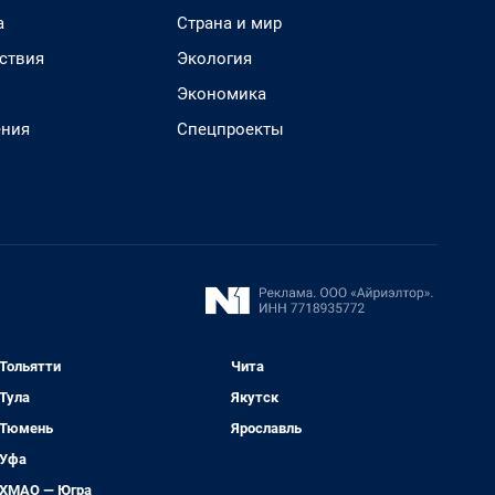
а
Страна и мир
ствия
Экология
Экономика
ения
Спецпроекты
Тольятти
Чита
Тула
Якутск
Тюмень
Ярославль
Уфа
ХМАО — Югра