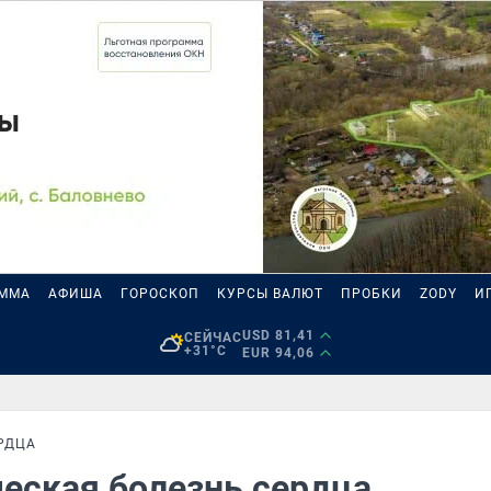
АММА
АФИША
ГОРОСКОП
КУРСЫ ВАЛЮТ
ПРОБКИ
ZODY
И
USD 81,41
СЕЙЧАС
+31°C
EUR 94,06
РДЦА
ческая болезнь сердца