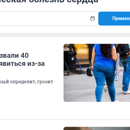
Примен
азвали 40
явиться из-за
орый определит, грозит