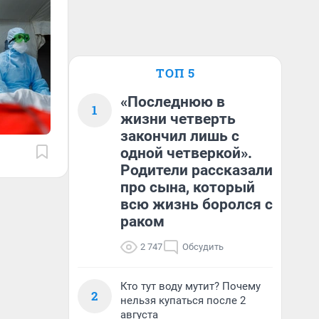
ТОП 5
«Последнюю в
1
жизни четверть
закончил лишь с
одной четверкой».
Родители рассказали
про сына, который
всю жизнь боролся с
раком
2 747
Обсудить
Кто тут воду мутит? Почему
2
нельзя купаться после 2
августа