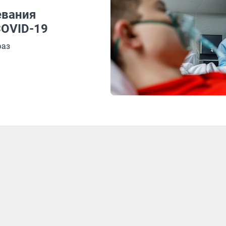
евания
COVID-19
раз