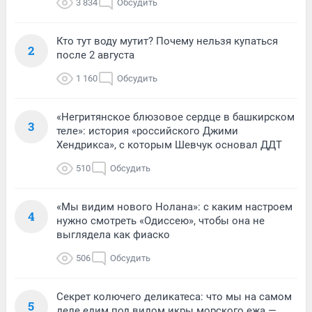
3 834
Обсудить
Кто тут воду мутит? Почему нельзя купаться
2
после 2 августа
1 160
Обсудить
«Негритянское блюзовое сердце в башкирском
3
теле»: история «российского Джими
Хендрикса», с которым Шевчук основал ДДТ
510
Обсудить
«Мы видим нового Нолана»: с каким настроем
4
нужно смотреть «Одиссею», чтобы она не
выглядела как фиаско
506
Обсудить
Секрет колючего деликатеса: что мы на самом
5
деле едим под видом икры морского ежа —