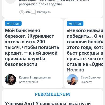
репортаж с производства
494
Обсудить
МНЕНИЕ
МНЕНИЕ
Мой банк меня
«Никого нельзя
бережет. Журналист
победить». О ч
хотела снять 200
главный блокба
тысяч, чтобы погасить
этого года, кот
кредит, — к ней домой
бьет рекорды в
приехала служба
прокате: честн
безопасности
отзыв на «Одис
Нолана
Ксения Владимирская
Стас Соколов
Автор мнения
Эксперт
РЕКОМЕНДУЕМ
Ученый АлтГУ рассказала, ждать ли