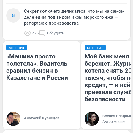
Секрет колючего деликатеса: что мы на самом
5
деле едим под видом икры морского ежа —
репортаж с производства
475
Обсудить
МНЕНИЕ
МНЕНИЕ
«Машина просто
Мой банк меня
полетела». Водитель
бережет. Журн
сравнил бензин в
хотела снять 20
Казахстане и России
тысяч, чтобы п
кредит, — к ней
приехала служб
безопасности
Ксения Владими
Анатолий Кузнецов
Автор мнения