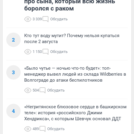
про сына, который всю жизнь
боролся с раком
3 339
Обсудить
Кто тут воду мутит? Почему нельзя купаться
2
после 2 августа
1 150
Обсудить
«Было чутье — ночью что-то будет»: топ-
3
менеджер вывел людей из склада Wildberries в
Волгограде до атаки беспилотников
504
Обсудить
«Негритянское блюзовое сердце в башкирском
4
теле»: история «российского Джими
Хендрикса», с которым Шевчук основал ДДТ
489
Обсудить