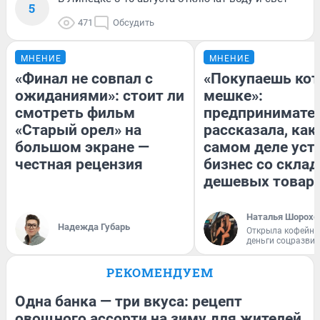
5
471
Обсудить
МНЕНИЕ
МНЕНИЕ
«Финал не совпал с
«Покупаешь кот
ожиданиями»: стоит ли
мешке»:
смотреть фильм
предпринимате
«Старый орел» на
рассказала, как
большом экране —
самом деле уст
честная рецензия
бизнес со скла
дешевых товар
Наталья Шорохо
Надежда Губарь
Открыла кофейну
деньги соцразви
РЕКОМЕНДУЕМ
Одна банка — три вкуса: рецепт
овощного ассорти на зиму для жителей