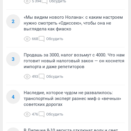
5 394
Обсудить
«Мы видим нового Нолана»: с каким настроем
2
нужно смотреть «Одиссею», чтобы она не
выглядела как фиаско
668
Обсудить
Продашь за 3000, налог возьмут с 4000. Что нам
3
готовит новый налоговый закон — он коснется
импорта и даже репетиторов
493
Обсудить
Наследие, которое чудом не развалилось:
4
транспортный эксперт разнес миф о «вечных»
советских дорогах
476
Обсудить
В Липецке 8-10 августа отключат воду и свет