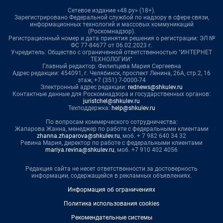
Сетевое издание «48.ру» (18+).
Зарегистрировано Федеральной службой по надзору в сфере связи,
информационных технологий и массовых коммуникаций
(Роскомнадзор).
Регистрационный номер и дата принятия решения о регистрации: ЭЛ №
ФС 77-84677 от 06.02.2023 г.
Учредитель: Общество с ограниченной ответственностью "ИНТЕРНЕТ
ТЕХНОЛОГИИ"
Главный редактор: Филипцева Мария Сергеевна
Адрес редакции: 454091, г. Челябинск, проспект Ленина, 26А, стр.2, 16
этаж, +7 (351) 7-0000-74
Электронный адрес редакции:
rednews@shkulev.ru
Контактные данные для Роскомнадзора и государственных органов:
juristchel@shkulev.ru
Техподдержка:
help@shkulev.ru
По вопросам коммерческого сотрудничества:
Жапарова Жанна, менеджер по работе с федеральными клиентами
zhanna.zhaparova@shkulev.ru
, моб. + 7 982 640 34 32
Ревина Мария, директор по работе с федеральными клиентами
mariya.revina@shkulev.ru
, моб. +7 910 402 4056
Редакция сайта не несет ответственности за достоверность
информации, содержащейся в рекламных объявлениях.
Информация об ограничениях
Политика использования cookies
Рекомендательные системы