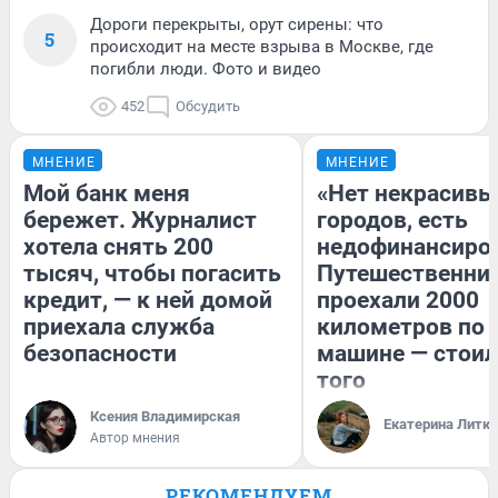
Дороги перекрыты, орут сирены: что
5
происходит на месте взрыва в Москве, где
погибли люди. Фото и видео
452
Обсудить
МНЕНИЕ
МНЕНИЕ
Мой банк меня
«Нет некрасивы
бережет. Журналист
городов, есть
хотела снять 200
недофинансиро
тысяч, чтобы погасить
Путешественни
кредит, — к ней домой
проехали 2000
приехала служба
километров по 
безопасности
машине — стоил
того
Ксения Владимирская
Екатерина Литк
Автор мнения
РЕКОМЕНДУЕМ