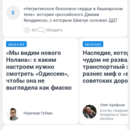
«Негритянское блюзовое сердце в башкирском
5
теле»: история «российского Джими
Хендрикса», с которым Шевчук основал ДДТ
421
Обсудить
МНЕНИЕ
МНЕНИЕ
«Мы видим нового
Наследие, кото
Нолана»: с каким
чудом не разва
настроем нужно
транспортный э
смотреть «Одиссею»,
разнес миф о «
чтобы она не
советских доро
выглядела как фиаско
Олег Арефьев
Блогер, предприн
Надежда Губарь
владелец в тран
бизнесе