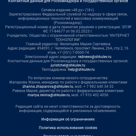
Контактные данные для Роскомнадзора и государственных органов
Сетевое издание «48.ру» (18+).
Зарегистрировано Федеральной службой по надзору в сфере связи,
информационных технологий и массовых коммуникаций
(Роскомнадзор).
Регистрационный номер и дата принятия решения о регистрации: ЭЛ №
ФС 77-84677 от 06.02.2023 г.
Учредитель: Общество с ограниченной ответственностью "ИНТЕРНЕТ
ТЕХНОЛОГИИ"
Главный редактор: Филипцева Мария Сергеевна
Адрес редакции: 454091, г. Челябинск, проспект Ленина, 26А, стр.2, 16
этаж, +7 (351) 7-0000-74
Электронный адрес редакции:
rednews@shkulev.ru
Контактные данные для Роскомнадзора и государственных органов:
juristchel@shkulev.ru
Техподдержка:
help@shkulev.ru
По вопросам коммерческого сотрудничества:
Жапарова Жанна, менеджер по работе с федеральными клиентами
zhanna.zhaparova@shkulev.ru
, моб. + 7 982 640 34 32
Ревина Мария, директор по работе с федеральными клиентами
mariya.revina@shkulev.ru
, моб. +7 910 402 4056
Редакция сайта не несет ответственности за достоверность
информации, содержащейся в рекламных объявлениях.
Информация об ограничениях
Политика использования cookies