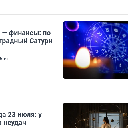
в — финансы: по
градный Сатурн
абря
а 23 июля: у
а неудач