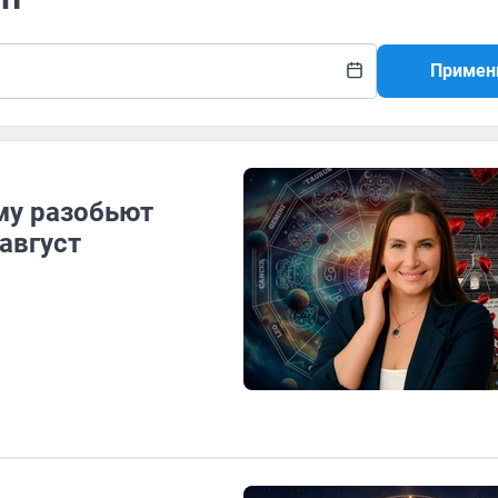
Примен
му разобьют
август