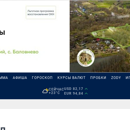
АММА
АФИША
ГОРОСКОП
КУРСЫ ВАЛЮТ
ПРОБКИ
ZODY
И
USD 82,17
СЕЙЧАС
+23°C
EUR 94,84
оп