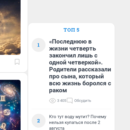
ТОП 5
«Последнюю в
1
жизни четверть
закончил лишь с
одной четверкой».
Родители рассказали
про сына, который
всю жизнь боролся с
раком
3 405
Обсудить
Кто тут воду мутит? Почему
2
нельзя купаться после 2
августа