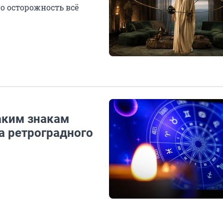
о осторожность всё
аким знакам
за ретроградного