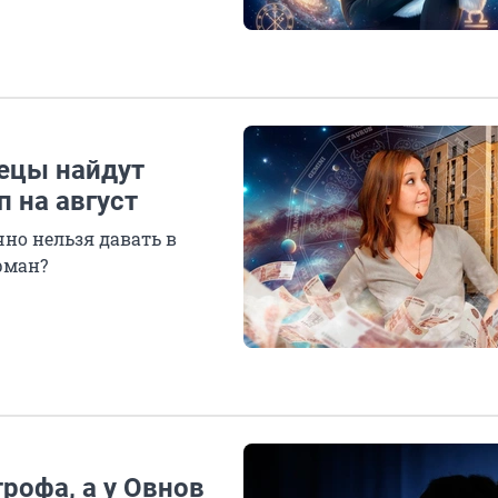
нецы найдут
 на август
но нельзя давать в
рман?
рофа, а у Овнов