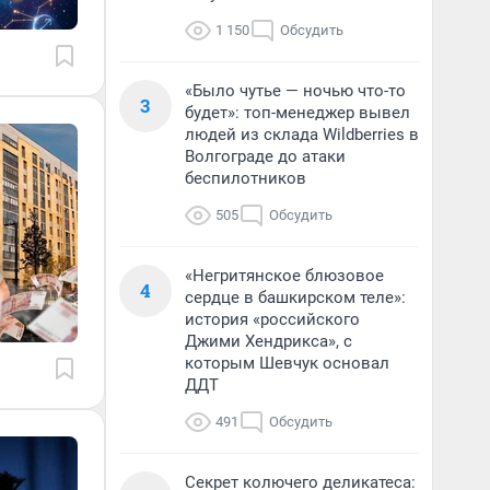
1 150
Обсудить
«Было чутье — ночью что-то
3
будет»: топ-менеджер вывел
людей из склада Wildberries в
Волгограде до атаки
беспилотников
505
Обсудить
«Негритянское блюзовое
4
сердце в башкирском теле»:
история «российского
Джими Хендрикса», с
которым Шевчук основал
ДДТ
491
Обсудить
Секрет колючего деликатеса: