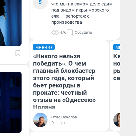
5
что мы на самом деле едим
под видом икры морского
ежа — репортаж с
производства
476
Обсудить
МНЕНИЕ
МНЕНИЕ
«Никого нельзя
Кварти
победить». О чем
но деш
главный блокбастер
рынок 
этого года, который
сейчас
бьет рекорды в
прокате: честный
отзыв на «Одиссею»
Нолана
Ек
Стас Соколов
ди
Эксперт
не