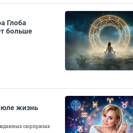
а Глоба
ет больше
 июле жизнь
ожиданных сюрпризах