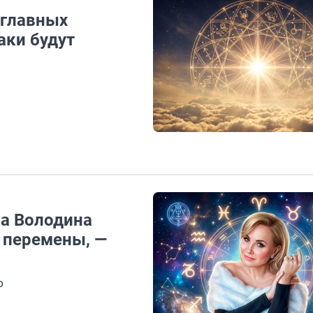
 главных
аки будут
са Володина
 перемены, —
о