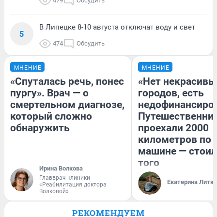
479
Обсудить
В Липецке 8-10 августа отключат воду и свет
5
474
Обсудить
МНЕНИЕ
МНЕНИЕ
«Спуталась речь, понес
«Нет некрасивы
пургу». Врач — о
городов, есть
смертельном диагнозе,
недофинансиро
который сложно
Путешественни
обнаружить
проехали 2000
километров по 
машине — стоил
того
Ирина Волкова
Главврач клиники
Екатерина Литк
«Реабилитация доктора
Волковой»
РЕКОМЕНДУЕМ