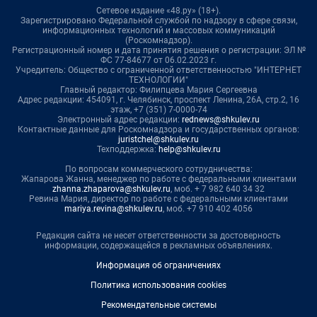
Сетевое издание «48.ру» (18+).
Зарегистрировано Федеральной службой по надзору в сфере связи,
информационных технологий и массовых коммуникаций
(Роскомнадзор).
Регистрационный номер и дата принятия решения о регистрации: ЭЛ №
ФС 77-84677 от 06.02.2023 г.
Учредитель: Общество с ограниченной ответственностью "ИНТЕРНЕТ
ТЕХНОЛОГИИ"
Главный редактор: Филипцева Мария Сергеевна
Адрес редакции: 454091, г. Челябинск, проспект Ленина, 26А, стр.2, 16
этаж, +7 (351) 7-0000-74
Электронный адрес редакции:
rednews@shkulev.ru
Контактные данные для Роскомнадзора и государственных органов:
juristchel@shkulev.ru
Техподдержка:
help@shkulev.ru
По вопросам коммерческого сотрудничества:
Жапарова Жанна, менеджер по работе с федеральными клиентами
zhanna.zhaparova@shkulev.ru
, моб. + 7 982 640 34 32
Ревина Мария, директор по работе с федеральными клиентами
mariya.revina@shkulev.ru
, моб. +7 910 402 4056
Редакция сайта не несет ответственности за достоверность
информации, содержащейся в рекламных объявлениях.
Информация об ограничениях
Политика использования cookies
Рекомендательные системы