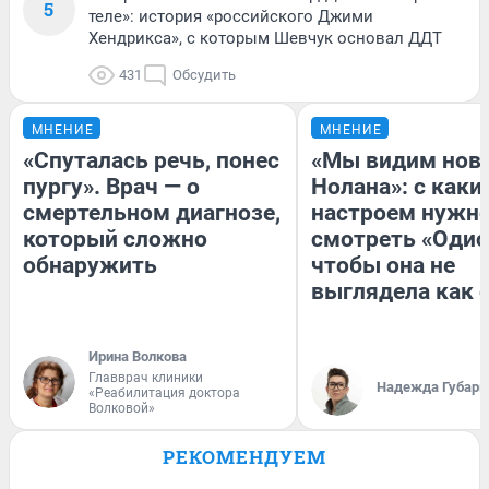
5
теле»: история «российского Джими
Хендрикса», с которым Шевчук основал ДДТ
431
Обсудить
МНЕНИЕ
МНЕНИЕ
«Спуталась речь, понес
«Мы видим нов
пургу». Врач — о
Нолана»: с каки
смертельном диагнозе,
настроем нужн
который сложно
смотреть «Одис
обнаружить
чтобы она не
выглядела как 
Ирина Волкова
Главврач клиники
Надежда Губарь
«Реабилитация доктора
Волковой»
РЕКОМЕНДУЕМ