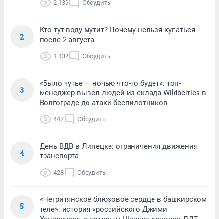
2 136
Обсудить
Кто тут воду мутит? Почему нельзя купаться
2
после 2 августа
1 132
Обсудить
«Было чутье — ночью что-то будет»: топ-
3
менеджер вывел людей из склада Wildberries в
Волгограде до атаки беспилотников
447
Обсудить
День ВДВ в Липецке: ограничения движения
4
транспорта
428
Обсудить
«Негритянское блюзовое сердце в башкирском
5
теле»: история «российского Джими