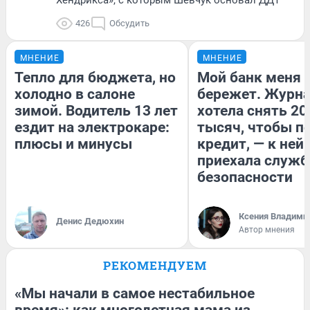
Хендрикса», с которым Шевчук основал ДДТ
426
Обсудить
МНЕНИЕ
МНЕНИЕ
Тепло для бюджета, но
Мой банк меня
холодно в салоне
бережет. Журн
зимой. Водитель 13 лет
хотела снять 20
ездит на электрокаре:
тысяч, чтобы п
плюсы и минусы
кредит, — к ней
приехала служб
безопасности
Ксения Владими
Денис Дедюхин
Автор мнения
РЕКОМЕНДУЕМ
«Мы начали в самое нестабильное