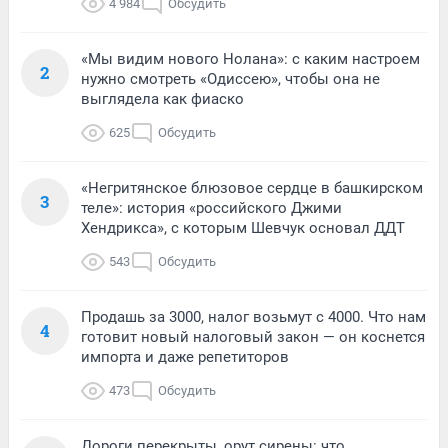
4 984
Обсудить
«Мы видим нового Нолана»: с каким настроем
2
нужно смотреть «Одиссею», чтобы она не
выглядела как фиаско
625
Обсудить
«Негритянское блюзовое сердце в башкирском
3
теле»: история «российского Джими
Хендрикса», с которым Шевчук основал ДДТ
543
Обсудить
Продашь за 3000, налог возьмут с 4000. Что нам
4
готовит новый налоговый закон — он коснется
импорта и даже репетиторов
473
Обсудить
Дороги перекрыты, орут сирены: что