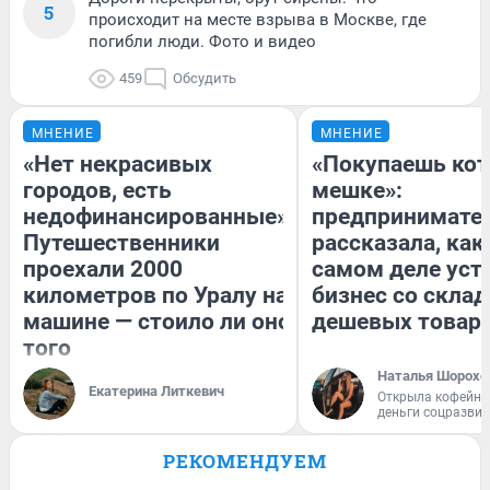
5
происходит на месте взрыва в Москве, где
погибли люди. Фото и видео
459
Обсудить
МНЕНИЕ
МНЕНИЕ
«Нет некрасивых
«Покупаешь кот
городов, есть
мешке»:
недофинансированные».
предпринимате
Путешественники
рассказала, как
проехали 2000
самом деле уст
километров по Уралу на
бизнес со скла
машине — стоило ли оно
дешевых товар
того
Наталья Шорохо
Екатерина Литкевич
Открыла кофейну
деньги соцразви
РЕКОМЕНДУЕМ