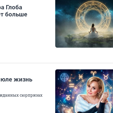
а Глоба
ет больше
 июле жизнь
ожиданных сюрпризах