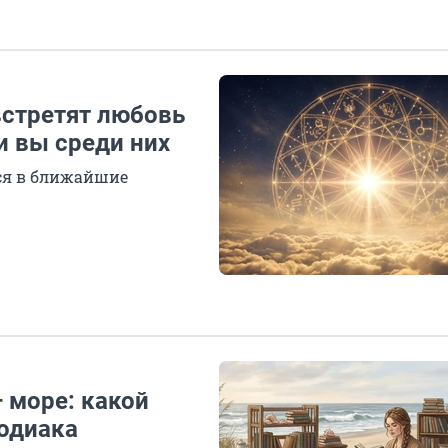
встретят любовь
и вы среди них
утся в ближайшие
 море: какой
зодиака