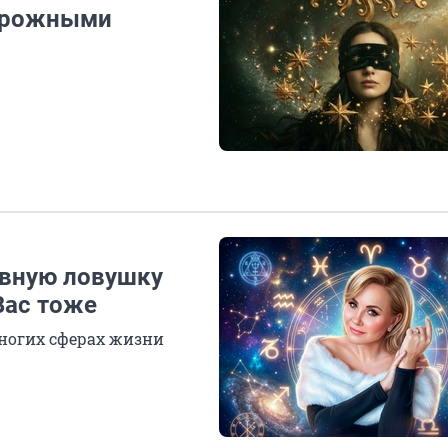
торожными
авную ловушку
Вас тоже
многих сферах жизни