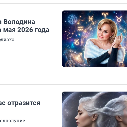
а Володина
 мая 2026 года
одиака
ас отразится
полнолуние