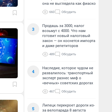
она не выглядела как фиаско
660
Обсудить
Продашь за 3000, налог
3
возьмут с 4000. Что нам
готовит новый налоговый
закон — он коснется импорта
и даже репетиторов
489
Обсудить
Наследие, которое чудом не
4
развалилось: транспортный
эксперт разнес миф о
«вечных» советских дорогах
467
Обсудить
Липецк перекроет дороги из-
5
за велопарада 8 августа