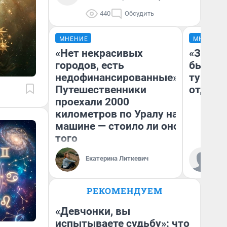
440
Обсудить
МНЕНИЕ
МНЕНИЕ
«Нет некрасивых
«За не
городов, есть
были с
недофинансированные».
турист
Путешественники
отдыхе
проехали 2000
километров по Уралу на
машине — стоило ли оно
того
Ал
Екатерина Литкевич
за
ре
РЕКОМЕНДУЕМ
«Девчонки, вы
испытываете судьбу»: что