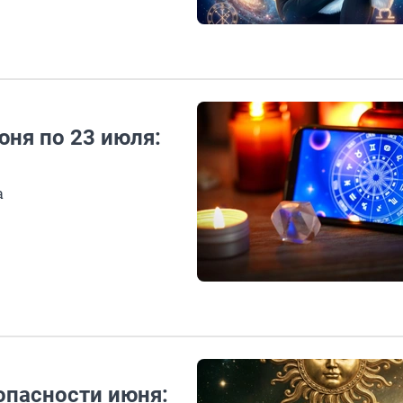
ня по 23 июля:
а
опасности июня: