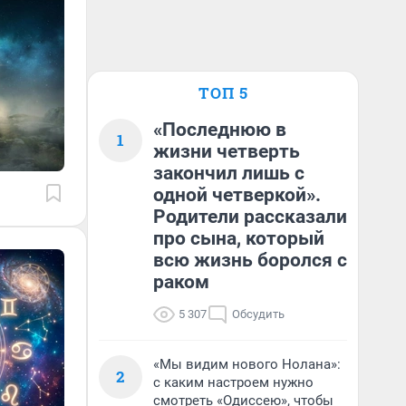
ТОП 5
«Последнюю в
1
жизни четверть
закончил лишь с
одной четверкой».
Родители рассказали
про сына, который
всю жизнь боролся с
раком
5 307
Обсудить
«Мы видим нового Нолана»:
2
с каким настроем нужно
смотреть «Одиссею», чтобы