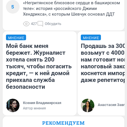
«Негритянское блюзовое сердце в башкирском
5
теле»: история «российского Джими
Хендрикса», с которым Шевчук основал ДДТ
427
Обсудить
МНЕНИЕ
МНЕНИЕ
Мой банк меня
Продашь за 3000
бережет. Журналист
возьмут с 4000.
хотела снять 200
нам готовит но
тысяч, чтобы погасить
налоговый зако
кредит, — к ней домой
коснется импор
приехала служба
даже репетитор
безопасности
Ксения Владимирская
Анастасия Завг
Автор мнения
РЕКОМЕНДУЕМ