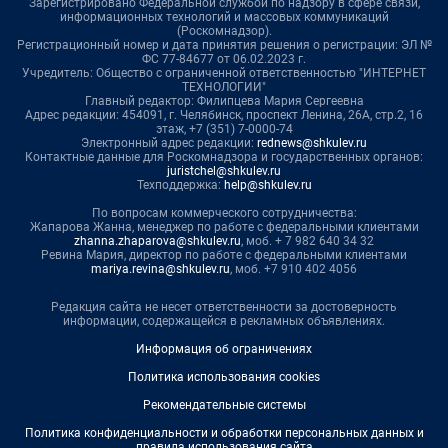
Зарегистрировано Федеральной службой по надзору в сфере связи,
информационных технологий и массовых коммуникаций
(Роскомнадзор).
Регистрационный номер и дата принятия решения о регистрации: ЭЛ №
ФС 77-84677 от 06.02.2023 г.
Учредитель: Общество с ограниченной ответственностью "ИНТЕРНЕТ
ТЕХНОЛОГИИ"
Главный редактор: Филипцева Мария Сергеевна
Адрес редакции: 454091, г. Челябинск, проспект Ленина, 26А, стр.2, 16
этаж, +7 (351) 7-0000-74
Электронный адрес редакции:
rednews@shkulev.ru
Контактные данные для Роскомнадзора и государственных органов:
juristchel@shkulev.ru
Техподдержка:
help@shkulev.ru
По вопросам коммерческого сотрудничества:
Жапарова Жанна, менеджер по работе с федеральными клиентами
zhanna.zhaparova@shkulev.ru
, моб. + 7 982 640 34 32
Ревина Мария, директор по работе с федеральными клиентами
mariya.revina@shkulev.ru
, моб. +7 910 402 4056
Редакция сайта не несет ответственности за достоверность
информации, содержащейся в рекламных объявлениях.
Информация об ограничениях
Политика использования cookies
Рекомендательные системы
Политика конфиденциальности и обработки персональных данных и
правила использования сайта