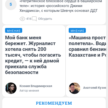
«Негритянское блюзовое сердце в башкирском
5
теле»: история «российского Джими
Хендрикса», с которым Шевчук основал ДДТ
416
Обсудить
МНЕНИЕ
МНЕНИЕ
Мой банк меня
«Машина прост
бережет. Журналист
полетела». Води
хотела снять 200
сравнил бензин
тысяч, чтобы погасить
Казахстане и Р
кредит, — к ней домой
приехала служба
безопасности
Ксения Владимирская
Анатолий Кузне
Автор мнения
РЕКОМЕНДУЕМ