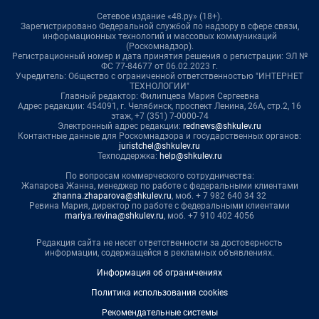
Сетевое издание «48.ру» (18+).
Зарегистрировано Федеральной службой по надзору в сфере связи,
информационных технологий и массовых коммуникаций
(Роскомнадзор).
Регистрационный номер и дата принятия решения о регистрации: ЭЛ №
ФС 77-84677 от 06.02.2023 г.
Учредитель: Общество с ограниченной ответственностью "ИНТЕРНЕТ
ТЕХНОЛОГИИ"
Главный редактор: Филипцева Мария Сергеевна
Адрес редакции: 454091, г. Челябинск, проспект Ленина, 26А, стр.2, 16
этаж, +7 (351) 7-0000-74
Электронный адрес редакции:
rednews@shkulev.ru
Контактные данные для Роскомнадзора и государственных органов:
juristchel@shkulev.ru
Техподдержка:
help@shkulev.ru
По вопросам коммерческого сотрудничества:
Жапарова Жанна, менеджер по работе с федеральными клиентами
zhanna.zhaparova@shkulev.ru
, моб. + 7 982 640 34 32
Ревина Мария, директор по работе с федеральными клиентами
mariya.revina@shkulev.ru
, моб. +7 910 402 4056
Редакция сайта не несет ответственности за достоверность
информации, содержащейся в рекламных объявлениях.
Информация об ограничениях
Политика использования cookies
Рекомендательные системы