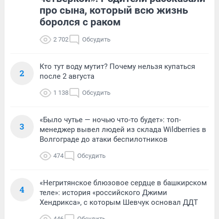
про сына, который всю жизнь
боролся с раком
2 702
Обсудить
Кто тут воду мутит? Почему нельзя купаться
2
после 2 августа
1 138
Обсудить
«Было чутье — ночью что-то будет»: топ-
3
менеджер вывел людей из склада Wildberries в
Волгограде до атаки беспилотников
474
Обсудить
«Негритянское блюзовое сердце в башкирском
4
теле»: история «российского Джими
Хендрикса», с которым Шевчук основал ДДТ
446
Обсудить