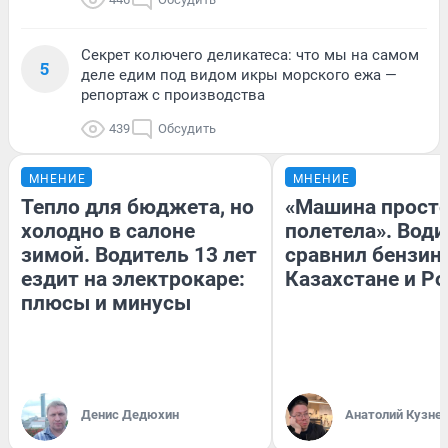
Секрет колючего деликатеса: что мы на самом
5
деле едим под видом икры морского ежа —
репортаж с производства
439
Обсудить
МНЕНИЕ
МНЕНИЕ
Тепло для бюджета, но
«Машина прост
холодно в салоне
полетела». Води
зимой. Водитель 13 лет
сравнил бензин
ездит на электрокаре:
Казахстане и Р
плюсы и минусы
Денис Дедюхин
Анатолий Кузне