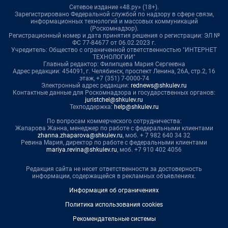
Сетевое издание «48.ру» (18+).
Зарегистрировано Федеральной службой по надзору в сфере связи,
информационных технологий и массовых коммуникаций
(Роскомнадзор).
Регистрационный номер и дата принятия решения о регистрации: ЭЛ №
ФС 77-84677 от 06.02.2023 г.
Учредитель: Общество с ограниченной ответственностью "ИНТЕРНЕТ
ТЕХНОЛОГИИ"
Главный редактор: Филипцева Мария Сергеевна
Адрес редакции: 454091, г. Челябинск, проспект Ленина, 26А, стр.2, 16
этаж, +7 (351) 7-0000-74
Электронный адрес редакции:
rednews@shkulev.ru
Контактные данные для Роскомнадзора и государственных органов:
juristchel@shkulev.ru
Техподдержка:
help@shkulev.ru
По вопросам коммерческого сотрудничества:
Жапарова Жанна, менеджер по работе с федеральными клиентами
zhanna.zhaparova@shkulev.ru
, моб. + 7 982 640 34 32
Ревина Мария, директор по работе с федеральными клиентами
mariya.revina@shkulev.ru
, моб. +7 910 402 4056
Редакция сайта не несет ответственности за достоверность
информации, содержащейся в рекламных объявлениях.
Информация об ограничениях
Политика использования cookies
Рекомендательные системы