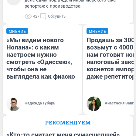
деле едим под видом икры морского ежа —
репортаж с производства
427
Обсудить
МНЕНИЕ
МНЕНИЕ
«Мы видим нового
Продашь за 3000
Нолана»: с каким
возьмут с 4000.
настроем нужно
нам готовит но
смотреть «Одиссею»,
налоговый зако
чтобы она не
коснется импор
выглядела как фиаско
даже репетитор
Надежда Губарь
Анастасия Завг
РЕКОМЕНДУЕМ
«Кто-то считает меня сумасшедшей».