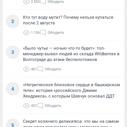
2 553
Обсудить
Кто тут воду мутит? Почему нельзя купаться
2
после 2 августа
1 136
Обсудить
«Было чутье — ночью что-то будет»: топ-
3
менеджер вывел людей из склада Wildberries в
Волгограде до атаки беспилотников
461
Обсудить
«Негритянское блюзовое сердце в башкирском
4
теле»: история «российского Джими
Хендрикса», с которым Шевчук основал ДДТ
437
Обсудить
Секрет колючего деликатеса: что мы на самом
5