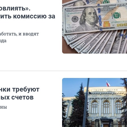
овлиять».
тить комиссию за
ботать, и вводят
ода
анки требуют
ых счетов
аны