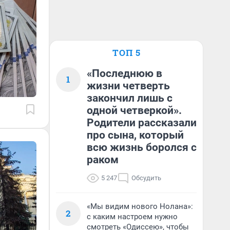
ТОП 5
«Последнюю в
1
жизни четверть
закончил лишь с
одной четверкой».
Родители рассказали
про сына, который
всю жизнь боролся с
раком
5 247
Обсудить
«Мы видим нового Нолана»:
2
с каким настроем нужно
смотреть «Одиссею», чтобы