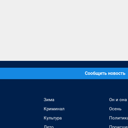
Сообщить новость
Зима
Он и она
Криминал
Осень
Культура
Политик
Лето
Происше