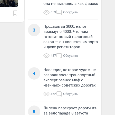
она не выглядела как фиаско
653
Обсудить
Продашь за 3000, налог
3
возьмут с 4000. Что нам
готовит новый налоговый
закон — он коснется импорта
и даже репетиторов
487
Обсудить
Наследие, которое чудом не
4
развалилось: транспортный
эксперт разнес миф о
«вечных» советских дорогах
462
Обсудить
Липецк перекроет дороги из-
5
за велопарада 8 августа