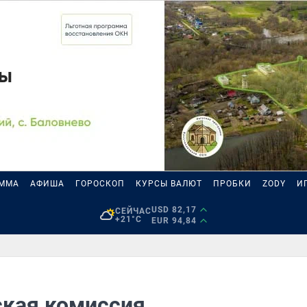
АММА
АФИША
ГОРОСКОП
КУРСЫ ВАЛЮТ
ПРОБКИ
ZODY
И
USD 82,17
СЕЙЧАС
+21°C
EUR 94,84
ская комиссия