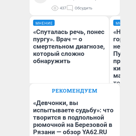
437
Обсудить
МНЕНИЕ
МНЕНИЕ
«Спуталась речь, понес
«Нет н
пургу». Врач — о
городов
смертельном диагнозе,
недофи
который сложно
Путеше
обнаружить
проеха
киломе
машине
того
Ирина Волкова
РЕКОМЕНДУЕМ
Главврач клиники
Ек
«Реабилитация доктора
Волковой»
«Девчонки, вы
испытываете судьбу»: что
творится в подпольной
рюмочной на Березовой в
Рязани — обзор YA62.RU