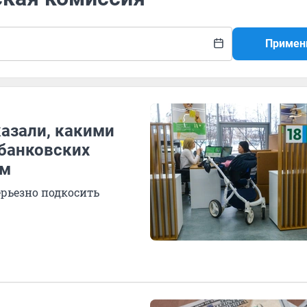
Примен
казали, какими
банковских
ам
ерьезно подкосить