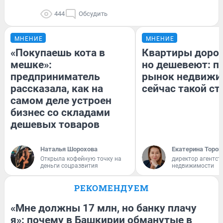
444
Обсудить
МНЕНИЕ
МНЕНИЕ
«Покупаешь кота в
Квартиры доро
мешке»:
но дешевеют: п
предприниматель
рынок недвижи
рассказала, как на
сейчас такой с
самом деле устроен
бизнес со складами
дешевых товаров
Наталья Шорохова
Екатерина Тороп
Открыла кофейную точку на
директор агентст
деньги соцразвития
недвижимости
РЕКОМЕНДУЕМ
«Мне должны 17 млн, но банку плачу
я»: почему в Башкирии обманутые в