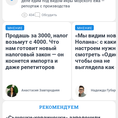
деле едим под видом икры морского ежа —
репортаж с производства
434
Обсудить
МНЕНИЕ
МНЕНИЕ
Продашь за 3000, налог
«Мы видим нов
возьмут с 4000. Что
Нолана»: с каки
нам готовит новый
настроем нужн
налоговый закон — он
смотреть «Одис
коснется импорта и
чтобы она не
даже репетиторов
выглядела как 
Анастасия Завгородняя
Надежда Губарь
РЕКОМЕНДУЕМ
«Сыночки-корзиночки» заполонили