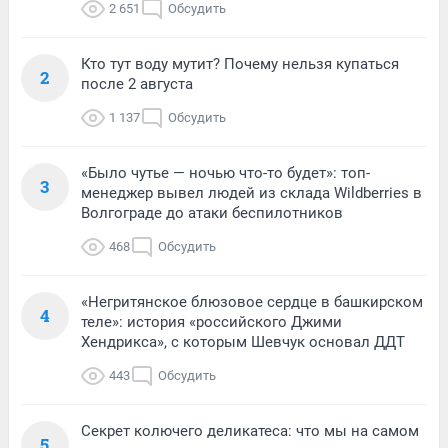
2 651
Обсудить
Кто тут воду мутит? Почему нельзя купаться
2
после 2 августа
1 137
Обсудить
«Было чутье — ночью что-то будет»: топ-
3
менеджер вывел людей из склада Wildberries в
Волгограде до атаки беспилотников
468
Обсудить
«Негритянское блюзовое сердце в башкирском
4
теле»: история «российского Джими
Хендрикса», с которым Шевчук основал ДДТ
443
Обсудить
Секрет колючего деликатеса: что мы на самом
5