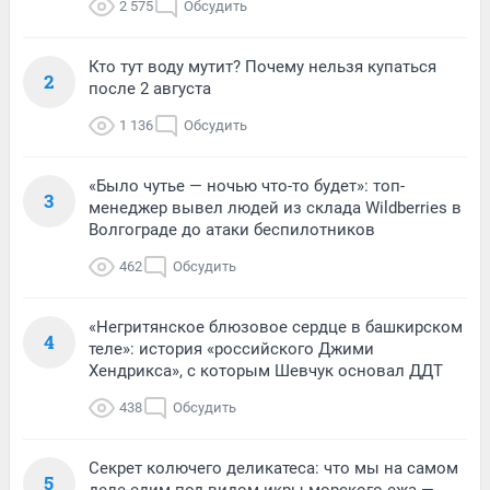
2 575
Обсудить
Кто тут воду мутит? Почему нельзя купаться
2
после 2 августа
1 136
Обсудить
«Было чутье — ночью что-то будет»: топ-
3
менеджер вывел людей из склада Wildberries в
Волгограде до атаки беспилотников
462
Обсудить
«Негритянское блюзовое сердце в башкирском
4
теле»: история «российского Джими
Хендрикса», с которым Шевчук основал ДДТ
438
Обсудить
Секрет колючего деликатеса: что мы на самом
5