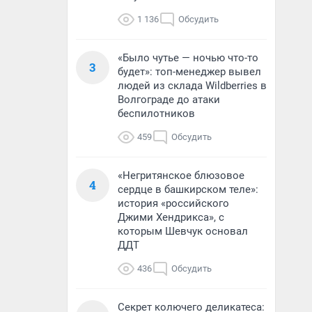
1 136
Обсудить
«Было чутье — ночью что-то
3
будет»: топ-менеджер вывел
людей из склада Wildberries в
Волгограде до атаки
беспилотников
459
Обсудить
«Негритянское блюзовое
4
сердце в башкирском теле»:
история «российского
Джими Хендрикса», с
которым Шевчук основал
ДДТ
436
Обсудить
Секрет колючего деликатеса: