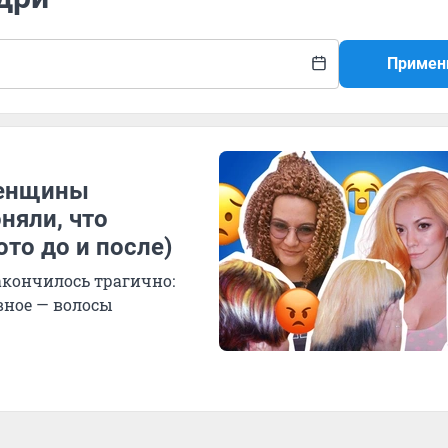
Примен
женщины
няли, что
то до и после)
акончилось трагично:
вное — волосы