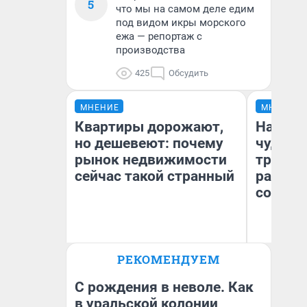
5
что мы на самом деле едим
под видом икры морского
ежа — репортаж с
производства
425
Обсудить
МНЕНИЕ
МНЕНИЕ
Квартиры дорожают,
Наслед
но дешевеют: почему
чудом 
рынок недвижимости
трансп
сейчас такой странный
разнес
советс
Ол
РЕКОМЕНДУЕМ
Екатерина Торопова
Бл
директор агентства
вл
недвижимости
би
С рождения в неволе. Как
в уральской колонии