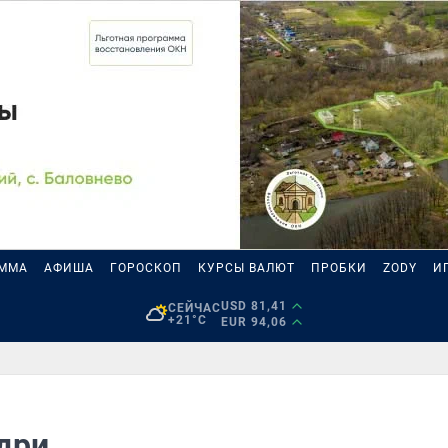
АММА
АФИША
ГОРОСКОП
КУРСЫ ВАЛЮТ
ПРОБКИ
ZODY
И
USD 81,41
СЕЙЧАС
+21°C
EUR 94,06
дри