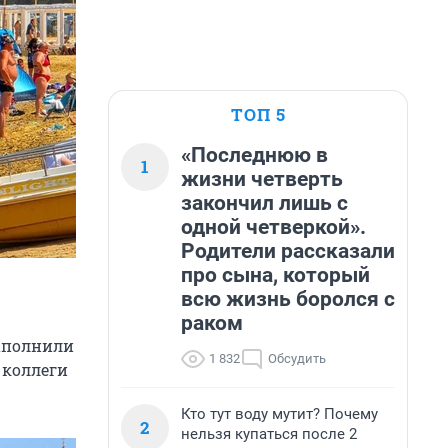
ТОП 5
«Последнюю в
1
жизни четверть
закончил лишь с
одной четверкой».
Родители рассказали
про сына, который
всю жизнь боролся с
раком
заполнили
1 832
Обсудить
и коллеги
Кто тут воду мутит? Почему
2
нельзя купаться после 2