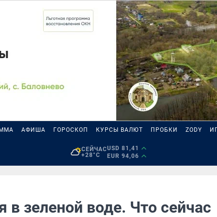
АММА
АФИША
ГОРОСКОП
КУРСЫ ВАЛЮТ
ПРОБКИ
ZODY
И
USD 81,41
СЕЙЧАС
+28°C
EUR 94,06
 в зеленой воде. Что сейчас