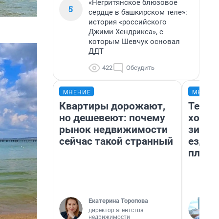
«Негритянское блюзовое
5
сердце в башкирском теле»:
история «российского
Джими Хендрикса», с
которым Шевчук основал
ДДТ
422
Обсудить
МНЕНИЕ
МНЕНИ
Квартиры дорожают,
Тепло
но дешевеют: почему
холод
рынок недвижимости
зимой
сейчас такой странный
ездит
плюсы
Екатерина Торопова
директор агентства
недвижимости