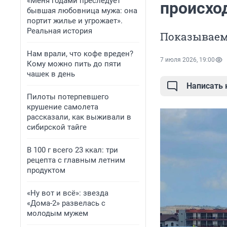
«Меня годами преследует
происхо
бывшая любовница мужа: она
портит жилье и угрожает».
Реальная история
Показываем
Нам врали, что кофе вреден?
7 июля 2026, 19:00
Кому можно пить до пяти
чашек в день
Написать
Пилоты потерпевшего
крушение самолета
рассказали, как выживали в
сибирской тайге
В 100 г всего 23 ккал: три
рецепта с главным летним
продуктом
«Ну вот и всё»: звезда
«Дома-2» развелась с
молодым мужем