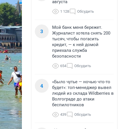
августа
1 128
Обсудить
Мой банк меня бережет.
3
Журналист хотела снять 200
тысяч, чтобы погасить
кредит, — к ней домой
приехала служба
безопасности
654
Обсудить
«Было чутье — ночью что-то
4
будет»: топ-менеджер вывел
людей из склада Wildberries в
Волгограде до атаки
беспилотников
439
Обсудить