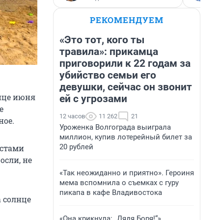
РЕКОМЕНДУЕМ
«Это тот, кого ты
травила»: прикамца
приговорили к 22 годам за
убийство семьи его
девушки, сейчас он звонит
онце июня
ей с угрозами
е
12 часов
11 262
21
ное.
Уроженка Волгограда выиграла
миллион, купив лотерейный билет за
20 рублей
естами
осли, не
«Так неожиданно и приятно». Героиня
мема вспомнила о съемках с гуру
пикапа в кафе Владивостока
а солнце
«Она крикнула: „Дядя Боря!“»