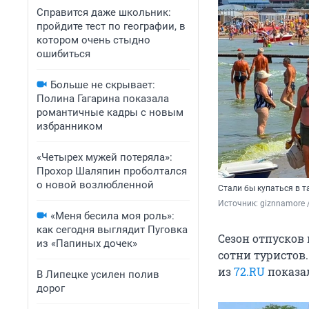
Справится даже школьник:
пройдите тест по географии, в
котором очень стыдно
ошибиться
Больше не скрывает:
Полина Гагарина показала
романтичные кадры с новым
избранником
«Четырех мужей потеряла»:
Прохор Шаляпин проболтался
о новой возлюбленной
Стали бы купаться в т
Источник: 
giznnamore 
«Меня бесила моя роль»:
как сегодня выглядит Пуговка
Сезон отпусков
из «Папиных дочек»
сотни туристов.
из
72.RU
показа
В Липецке усилен полив
дорог