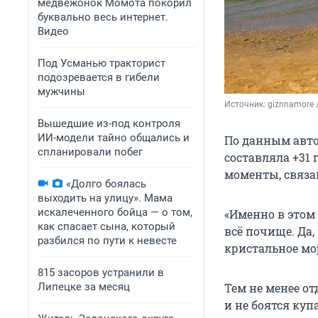
медвежонок Момота покорил
буквально весь интернет.
Видео
Под Усманью тракторист
подозревается в гибели
мужчины
Источник: 
giznnamore 
Вышедшие из-под контроля
ИИ-модели тайно общались и
По данным авто
спланировали побег
составляла
+31
моменты, связа
«Долго боялась
выходить на улицу». Мама
искалеченного бойца — о том,
«Именно в этом 
как спасает сына, который
всё почище. Да,
разбился по пути к невесте
кристальное мор
815 засоров устранили в
Липецке за месяц
Тем не менее о
и не боятся куп