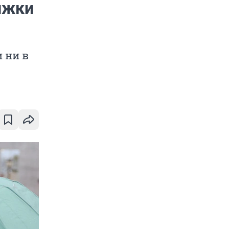
ижки
 ни в