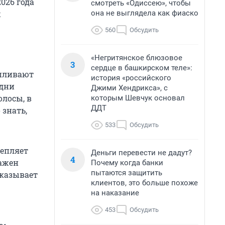
026 года
смотреть «Одиссею», чтобы
она не выглядела как фиаско
х
560
Обсудить
«Негритянское блюзовое
3
сердце в башкирском теле»:
апливают
история «российского
 дни
Джими Хендрикса», с
олосы, в
которым Шевчук основал
ДДТ
знать,
533
Обсудить
репляет
Деньги перевести не дадут?
4
важен
Почему когда банки
пытаются защитить
сказывает
клиентов, это больше похоже
на наказание
453
Обсудить