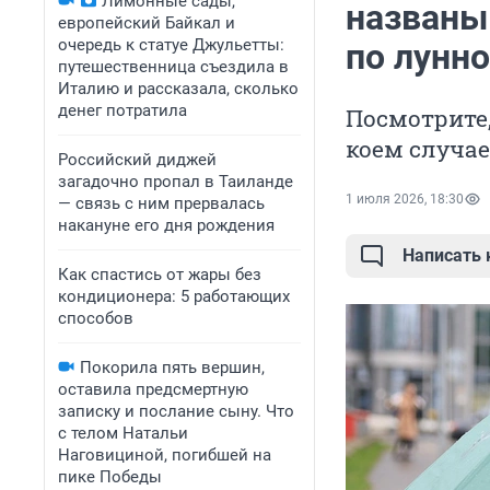
Лимонные сады,
названы
европейский Байкал и
очередь к статуе Джульетты:
по лунн
путешественница съездила в
Италию и рассказала, сколько
денег потратила
Посмотрите,
коем случае
Российский диджей
загадочно пропал в Таиланде
1 июля 2026, 18:30
— связь с ним прервалась
накануне его дня рождения
Написать
Как спастись от жары без
кондиционера: 5 работающих
способов
Покорила пять вершин,
оставила предсмертную
записку и послание сыну. Что
с телом Натальи
Наговициной, погибшей на
пике Победы