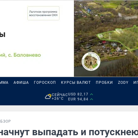
АММА
АФИША
ГОРОСКОП
КУРСЫ ВАЛЮТ
ПРОБКИ
ZODY
И
USD 82,17
СЕЙЧАС
+26°C
EUR 94,84
ОБЗОР
начнут выпадать и потускнею