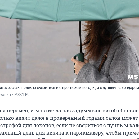
кмахерскую полезно свериться и с прогнозом погоды, и с лунным календарем
жанин / MSK1.RU
тся перемен, и многие из нас задумываются об обновл
только визит даже в проверенный годами салон может
строфой для локонов, если не свериться с лунным ка
еальный день для визита к парикмахеру, чтобы приче