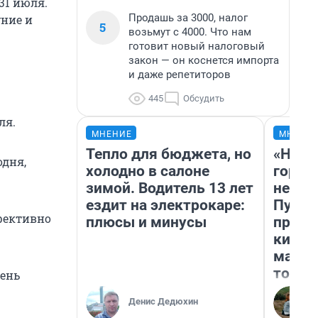
 31 июля.
Продашь за 3000, налог
уние и
5
возьмут с 4000. Что нам
готовит новый налоговый
закон — он коснется импорта
и даже репетиторов
445
Обсудить
ля.
МНЕНИЕ
МНЕНИ
Тепло для бюджета, но
«Нет 
одня,
холодно в салоне
городо
зимой. Водитель 13 лет
недоф
ездит на электрокаре:
Путеш
фективно
плюсы и минусы
проех
килом
машин
того
чень
Денис Дедюхин