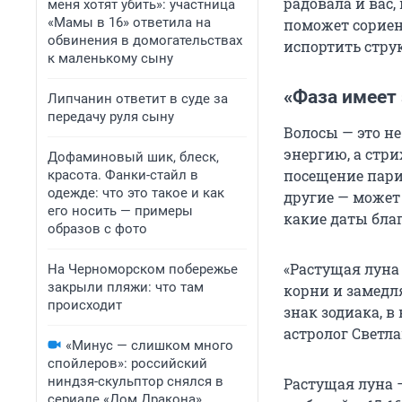
радовала и вас
меня хотят убить»: участница
«Мамы в 16» ответила на
поможет сориен
обвинения в домогательствах
испортить струк
к маленькому сыну
«Фаза имеет
Липчанин ответит в суде за
передачу руля сыну
Волосы — это не
энергию, а стр
Дофаминовый шик, блеск,
посещение пари
красота. Фанки-стайл в
одежде: что это такое и как
другие — может
его носить — примеры
какие даты благ
образов с фото
«Растущая луна
На Черноморском побережье
закрыли пляжи: что там
корни и замедля
происходит
знак зодиака, в
астролог Светл
«Минус — слишком много
спойлеров»: российский
ниндзя-скульптор снялся в
Растущая луна —
сериале «Дом Дракона».