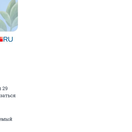
и 29
заться
уемый