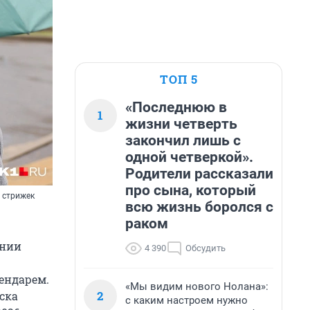
ТОП 5
«Последнюю в
1
жизни четверть
закончил лишь с
одной четверкой».
Родители рассказали
про сына, который
 стрижек
всю жизнь боролся с
раком
ении
4 390
Обсудить
лендарем.
«Мы видим нового Нолана»:
2
ска
с каким настроем нужно