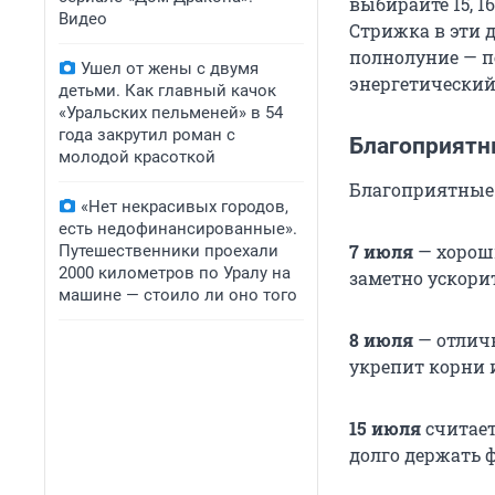
выбирайте 15, 1
Видео
Стрижка в эти 
полнолуние — пе
Ушел от жены с двумя
энергетический
детьми. Как главный качок
«Уральских пельменей» в 54
года закрутил роман с
Благоприятн
молодой красоткой
Благоприятные дн
«Нет некрасивых городов,
есть недофинансированные».
7 июля
— хороши
Путешественники проехали
2000 километров по Уралу на
заметно ускорит
машине — стоило ли оно того
8 июля
— отлич
укрепит корни 
15 июля
считает
долго держать 