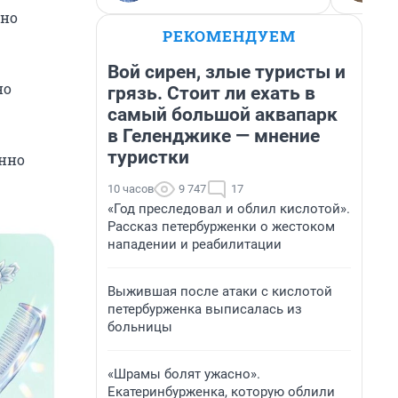
вно
РЕКОМЕНДУЕМ
Вой сирен, злые туристы и
но
грязь. Стоит ли ехать в
самый большой аквапарк
в Геленджике — мнение
туристки
енно
10 часов
9 747
17
«Год преследовал и облил кислотой».
Рассказ петербурженки о жестоком
нападении и реабилитации
Выжившая после атаки с кислотой
петербурженка выписалась из
больницы
«Шрамы болят ужасно».
Екатеринбурженка, которую облили