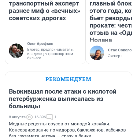
транспортный эксперт
главный блокб
разнес миф о «вечных»
этого года, ко
советских дорогах
бьет рекорды 
прокате: честн
отзыв на «Оди
Нолана
Олег Арефьев
Блогер, предприниматель,
Стас Соколов
владелец в транспортном
Эксперт
бизнесе
РЕКОМЕНДУЕМ
Выжившая после атаки с кислотой
петербурженка выписалась из
больницы
8 августа
16 896
1
Модные рецепты соусов от молодой хозяйки.
Консервирование помидоров, баклажанов, кабачков
без глутамата натрия — сразу в банки