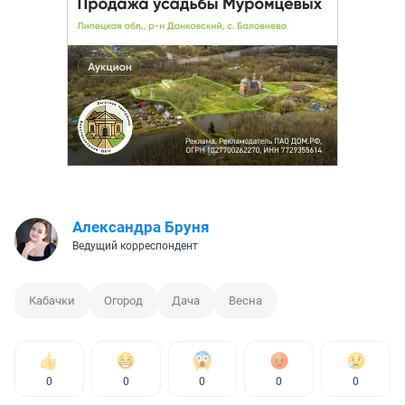
Александра Бруня
Ведущий корреспондент
Кабачки
Огород
Дача
Весна
0
0
0
0
0