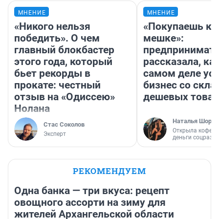
МНЕНИЕ
МНЕНИЕ
«Никого нельзя
«Покупаешь ко
победить». О чем
мешке»:
главный блокбастер
предпринимат
этого года, который
рассказала, как
бьет рекорды в
самом деле ус
прокате: честный
бизнес со скл
отзыв на «Одиссею»
дешевых това
Нолана
Наталья Шорох
Стас Соколов
Открыла кофейн
Эксперт
деньги соцразв
РЕКОМЕНДУЕМ
Одна банка — три вкуса: рецепт
овощного ассорти на зиму для
жителей Архангельской области