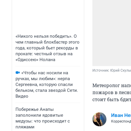
«Никого нельзя победить». О
чем главный блокбастер этого
года, который бьет рекорды в
прокате: честный отзыв на
«Одиссею» Нолана
Источник: 
Юрий Скулы
«Чтобы нас носили на
ручках, мы любим»: нерпа
Сергеевна, которую спасли
Метеоролог нап
бельком, стала звездой Сети.
пожаров в лесн
Видео
стоит быть бди
Побережье Анапы
Иван Не
заполонили ядовитые
медузы: что происходит с
Корреспонд
пляжами