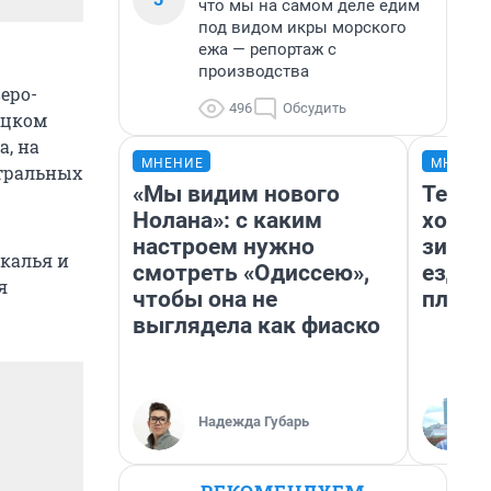
что мы на самом деле едим
под видом икры морского
ежа — репортаж с
производства
веро-
496
Обсудить
ецком
а, на
МНЕНИЕ
МНЕНИ
нтральных
«Мы видим нового
Тепло
Нолана»: с каким
холод
настроем нужно
зимой
йкалья и
смотреть «Одиссею»,
ездит
я
чтобы она не
плюсы
выглядела как фиаско
Надежда Губарь