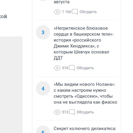
августа
1 160
Обсудить
кой
«Негритянское блюзовое
3
сердце в башкирском теле»:
история «российского
Джими Хендрикса», с
которым Шевчук основал
ДДТ
516
Обсудить
«Мы видим нового Нолана»:
4
с каким настроем нужно
смотреть «Одиссею», чтобы
она не выглядела как фиаско
513
Обсудить
Секрет колючего деликатеса:
5