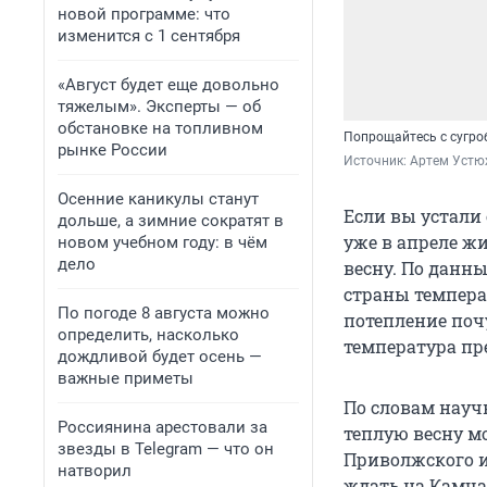
новой программе: что
изменится с 1 сентября
«Август будет еще довольно
тяжелым». Эксперты — об
обстановке на топливном
Попрощайтесь с сугроб
рынке России
Источник: 
Артем Устю
Осенние каникулы станут
Если вы устали 
дольше, а зимние сократят в
уже в апреле ж
новом учебном году: в чём
дело
весну. По данн
страны темпера
По погоде 8 августа можно
потепление поч
определить, насколько
температура пр
дождливой будет осень —
важные приметы
По словам науч
Россиянина арестовали за
теплую весну м
звезды в Telegram — что он
Приволжского и
натворил
ждать на Камча