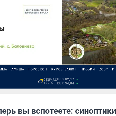
АММА
АФИША
ГОРОСКОП
КУРСЫ ВАЛЮТ
ПРОБКИ
ZODY
И
USD 82,17
СЕЙЧАС
+22°C
EUR 94,84
перь вы вспотеете: синоптик