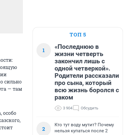
ТОП 5
«Последнюю в
1
жизни четверть
ости:
закончил лишь с
стоящую
одной четверкой».
рии
Родители рассказали
о сильно
про сына, который
уга — там
всю жизнь боролся с
раком
3 904
Обсудить
 особо
азского,
Кто тут воду мутит? Почему
стоит
2
нельзя купаться после 2