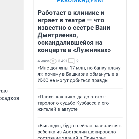
РЕКОМЕНДУЕМ
Работает в клинике и
играет в театре — что
известно о сестре Вани
Дмитриенко,
оскандалившейся на
концерте в «Лужниках»
4 часа
3 491
2
«Мне должны 17 млн, но банку плачу
я»: почему в Башкирии обманутые в
ИЖС не могут добиться правды
тью
«Плохо, как никогда до этого»:
осадков
таролог о судьбе Кузбасса и его
.
жителей в августе
«Выглядит, будто сейчас развалится»:
ребенка из Австралии шокировало
состояние зданий в Приморье