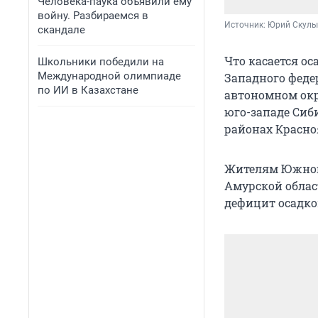
Человека-паука объявили ему
войну. Разбираемся в
Источник: 
Юрий Скулы
скандале
Что касается ос
Школьники победили на
Международной олимпиаде
Западного феде
по ИИ в Казахстане
автономном окру
юго-западе Сиб
районах Красноя
Жителям Южного
Амурской облас
дефицит осадко