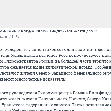
ами на улице, в следующий раз мы увидим их только в конце осени
жанин / E1.RU
от холодов, то у синоптиков есть для вас отличные нов
ители большинства регионов России почувствуют на
ым Гидрометцентра России, на большей части террито
тура ожидается выше климатической нормы. Особенн
увствуют жители Северо-Западного федерального окр
евысит многолетние показатели.
ного руководителя Гидрометцентра Романа Вильфанда,
огут ждать жители Центрального, Южного, Северо-Кавк
 Уральского федеральных округов. Также потепление 
тке, в Хабаровском крае и Приморье.