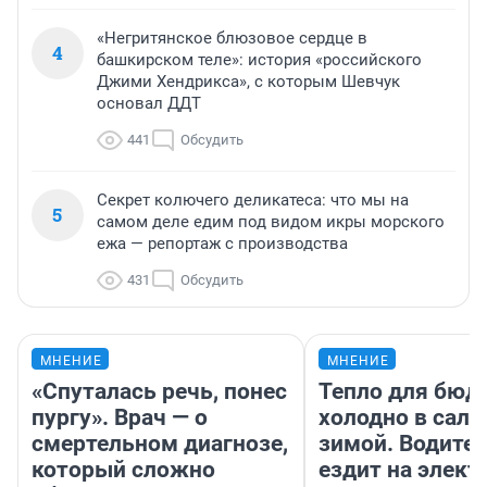
«Негритянское блюзовое сердце в
4
башкирском теле»: история «российского
Джими Хендрикса», с которым Шевчук
основал ДДТ
441
Обсудить
Секрет колючего деликатеса: что мы на
5
самом деле едим под видом икры морского
ежа — репортаж с производства
431
Обсудить
МНЕНИЕ
МНЕНИЕ
«Спуталась речь, понес
Тепло для бюд
пургу». Врач — о
холодно в сало
смертельном диагнозе,
зимой. Водител
который сложно
ездит на элект