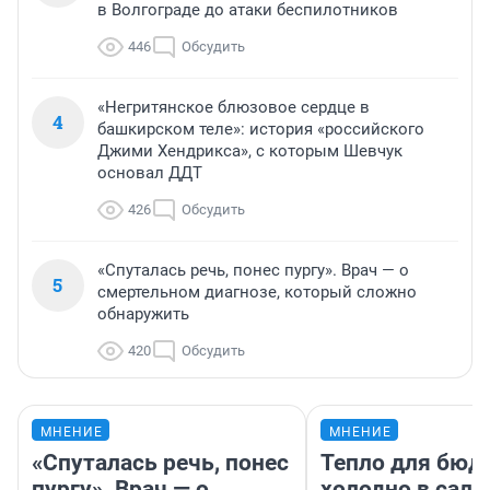
в Волгограде до атаки беспилотников
446
Обсудить
«Негритянское блюзовое сердце в
4
башкирском теле»: история «российского
Джими Хендрикса», с которым Шевчук
основал ДДТ
426
Обсудить
«Спуталась речь, понес пургу». Врач — о
5
смертельном диагнозе, который сложно
обнаружить
420
Обсудить
МНЕНИЕ
МНЕНИЕ
«Спуталась речь, понес
Тепло для бюд
пургу». Врач — о
холодно в сало