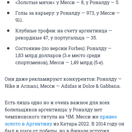
«Золотые мячи»: у Месси — 8, у Роналду — 5.
Голы за карьеру: у Роналду — 973, у Месси —
911.
Клубные трофеи: на счету аргентинца —
рекордные 47, у португальца — 35.
Состояние (по версии Forbes): Роналду —
1,83 млрд
долларов (
3‑е
место среди
спортсменов), Месси —
1,49 млрд
(
5‑е
).
Они даже рекламируют конкурентов: Роналду —
Nike и Armani, Месси — Adidas и Dolce & Gabbana.
Есть лишь одно но и очень важное для всех
болельщиков аргентинца: у Роналду нет
чемпионского титула на ЧМ. Месси же
привез
золото в Аргентину
из Катара‑2022. В 2014 году он
был в шаге от победы, но в финале уступил