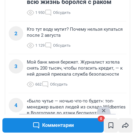
всю жизнь боролся с раком
1 950
Обсудить
Кто тут воду мутит? Почему нельзя купаться
2
после 2 августа
1 129
Обсудить
Мой банк меня бережет. Журналист хотела
3
снять 200 тысяч, чтобы погасить кредит, — к
ней домой приехала служба безопасности
662
Обсудить
«Было чутье — ночью что-то будет»: топ-
4
менеджер вывел людей из склада Wildberries
в Волгограде до атаки беспилотников
0
441
Обсудить
Комментарии