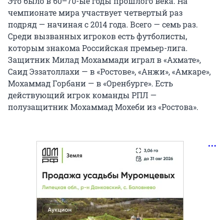
Это было в 60–70-ые годы прошлого века. На
чемпионате мира участвует четвертый раз
подряд — начиная с 2014 года. Всего — семь раз.
Среди вызванных игроков есть футболисты,
которым знакома Российская премьер-лига.
Защитник Милад Мохаммади играл в «Ахмате»,
Саид Эззатоллахи — в «Ростове», «Анжи», «Амкаре»,
Мохаммад Горбани — в «Оренбурге». Есть
действующий игрок команды РПЛ —
полузащитник Мохаммад Мохеби из «Ростова».