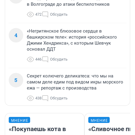
в Волгограде до атаки беспилотников
472
Обсудить
«Негритянское блюзовое сердце в
4
башкирском теле»: история «российского
Джими Хендрикса», с которым Шевчук
основал ДДТ
446
Обсудить
Секрет колючего деликатеса: что мы на
5
самом деле едим под видом икры морского
ежа — репортаж с производства
438
Обсудить
МНЕНИЕ
МНЕНИЕ
«Покупаешь кота в
«Сливочное пи