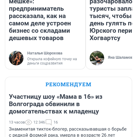
мешке»:
разочаровало»
предприниматель
туристы запла
рассказала, как на
тысяч, чтобы 
самом деле устроен
день гулять по
бизнес со складами
Юрского перио
дешевых товаров
Хогвартсу
Наталья Шорохова
Яна Шаламова
Открыла кофейную точку на
деньги соцразвития
РЕКОМЕНДУЕМ
Участницу шоу «Мама в 16» из
Волгограда обвинили в
домогательствах к младенцу
13 часов
12 346
16
Знаменитая тикток-блогер, рассказывавшая о борьбе
с редкой формой рака, умерла в возрасте 26 лет