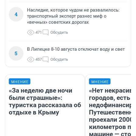
Наследие, которое чудом не развалилось:
4
транспортный эксперт разнес миф о
«вечных» советских дорогах
471
Обсудить
В Липецке 8-10 августа отключат воду и свет
5
457
Обсудить
МНЕНИЕ
МНЕНИЕ
«За неделю две ночи
«Нет некрасив
были страшные»:
городов, есть
туристка рассказала об
недофинансиро
отдыхе в Крыму
Путешественн
проехали 2000
километров по 
машине — стои