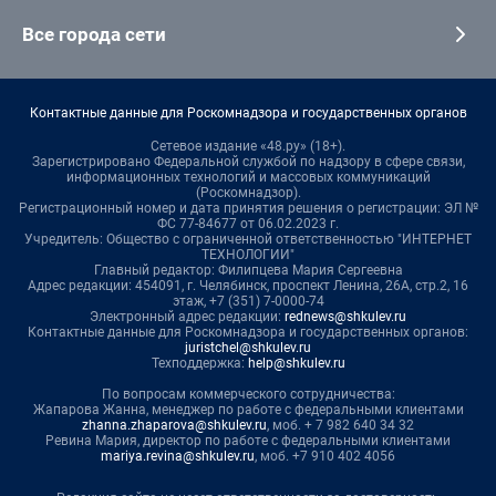
Все города сети
Контактные данные для Роскомнадзора и государственных органов
Сетевое издание «48.ру» (18+).
Зарегистрировано Федеральной службой по надзору в сфере связи,
информационных технологий и массовых коммуникаций
(Роскомнадзор).
Регистрационный номер и дата принятия решения о регистрации: ЭЛ №
ФС 77-84677 от 06.02.2023 г.
Учредитель: Общество с ограниченной ответственностью "ИНТЕРНЕТ
ТЕХНОЛОГИИ"
Главный редактор: Филипцева Мария Сергеевна
Адрес редакции: 454091, г. Челябинск, проспект Ленина, 26А, стр.2, 16
этаж, +7 (351) 7-0000-74
Электронный адрес редакции:
rednews@shkulev.ru
Контактные данные для Роскомнадзора и государственных органов:
juristchel@shkulev.ru
Техподдержка:
help@shkulev.ru
По вопросам коммерческого сотрудничества:
Жапарова Жанна, менеджер по работе с федеральными клиентами
zhanna.zhaparova@shkulev.ru
, моб. + 7 982 640 34 32
Ревина Мария, директор по работе с федеральными клиентами
mariya.revina@shkulev.ru
, моб. +7 910 402 4056