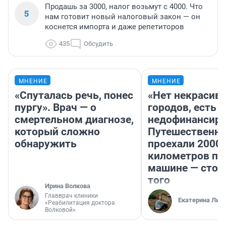
Продашь за 3000, налог возьмут с 4000. Что
5
нам готовит новый налоговый закон — он
коснется импорта и даже репетиторов
435
Обсудить
МНЕНИЕ
МНЕНИЕ
«Спуталась речь, понес
«Нет некрасив
пургу». Врач — о
городов, есть
смертельном диагнозе,
недофинансиро
который сложно
Путешественн
обнаружить
проехали 2000
километров по 
машине — стои
того
Ирина Волкова
Главврач клиники
Екатерина Лит
«Реабилитация доктора
Волковой»