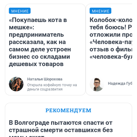
МНЕНИЕ
МНЕНИЕ
«Покупаешь кота в
Колобок-колобо
мешке»:
тебя боюсь! Ра
предприниматель
отложили прок
рассказала, как на
«Человека-пау
самом деле устроен
отзыв о фильм
бизнес со складами
«человека-бул
дешевых товаров
Наталья Шорохова
Надежда Губар
Открыла кофейную точку на
деньги соцразвития
РЕКОМЕНДУЕМ
В Волгограде пытаются спасти от
страшной смерти оставшихся без