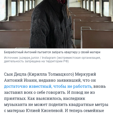
Безработный Антоний пытается забрать квартиру у своей матери
Источник: 
juzeppe_junior 
/ Instagram (экстремистская организация, 
деятельность запрещена на территории РФ)
Сын Децла (Кирилла Толмацкого) Меркурий
Антоний Иоанн, недавно заявивший, что он
достаточно известный, чтобы не работать
, вновь
заставил всех о себе говорить. И повод не из
приятных. Как выяснилось, наследник
музыканта не может поделить квадратные метры
с матерью Юлией Киселевой. И теперь семейные