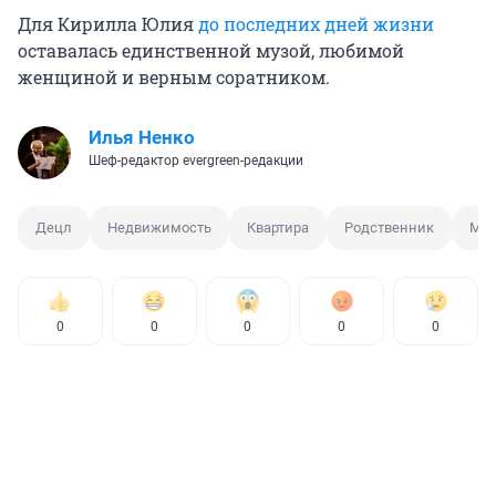
Для Кирилла Юлия
до последних дней жизни
оставалась единственной музой, любимой
женщиной и верным соратником.
Илья Ненко
Шеф-редактор evergreen-редакции
Децл
Недвижимость
Квартира
Родственник
Ма
0
0
0
0
0