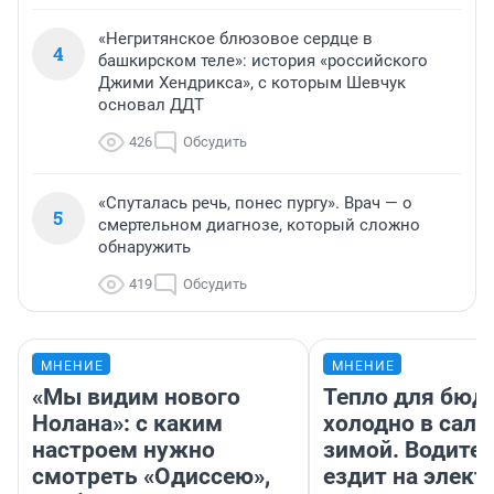
«Негритянское блюзовое сердце в
4
башкирском теле»: история «российского
Джими Хендрикса», с которым Шевчук
основал ДДТ
426
Обсудить
«Спуталась речь, понес пургу». Врач — о
5
смертельном диагнозе, который сложно
обнаружить
419
Обсудить
МНЕНИЕ
МНЕНИЕ
«Мы видим нового
Тепло для бюд
Нолана»: с каким
холодно в сало
настроем нужно
зимой. Водител
смотреть «Одиссею»,
ездит на элект