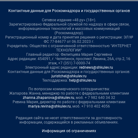
Контактные данные для Роскомнадзора и государственных органов
Сетевое издание «48.ру» (18+).
Зарегистрировано Федеральной службой по надзору в сфере связи,
информационных технологий и массовых коммуникаций
(Роскомнадзор).
Регистрационный номер и дата принятия решения о регистрации: ЭЛ №
ФС 77-84677 от 06.02.2023 г.
Учредитель: Общество с ограниченной ответственностью "ИНТЕРНЕТ
ТЕХНОЛОГИИ"
Главный редактор: Филипцева Мария Сергеевна
Адрес редакции: 454091, г. Челябинск, проспект Ленина, 26А, стр.2, 16
этаж, +7 (351) 7-0000-74
Электронный адрес редакции:
rednews@shkulev.ru
Контактные данные для Роскомнадзора и государственных органов:
juristchel@shkulev.ru
Техподдержка:
help@shkulev.ru
По вопросам коммерческого сотрудничества:
Жапарова Жанна, менеджер по работе с федеральными клиентами
zhanna.zhaparova@shkulev.ru
, моб. + 7 982 640 34 32
Ревина Мария, директор по работе с федеральными клиентами
mariya.revina@shkulev.ru
, моб. +7 910 402 4056
Редакция сайта не несет ответственности за достоверность
информации, содержащейся в рекламных объявлениях.
Информация об ограничениях