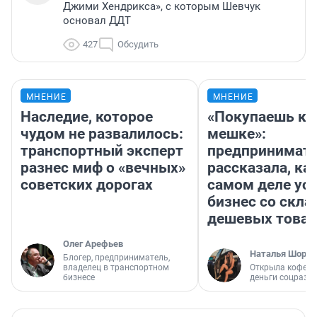
Джими Хендрикса», с которым Шевчук
основал ДДТ
427
Обсудить
МНЕНИЕ
МНЕНИЕ
Наследие, которое
«Покупаешь ко
чудом не развалилось:
мешке»:
транспортный эксперт
предпринимат
разнес миф о «вечных»
рассказала, как
советских дорогах
самом деле ус
бизнес со скл
дешевых това
Олег Арефьев
Наталья Шорох
Блогер, предприниматель,
владелец в транспортном
Открыла кофейн
бизнесе
деньги соцразв