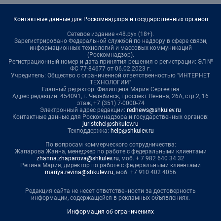
Контактные данные для Роскомнадзора и государственных органов
Сетевое издание «48.ру» (18+).
Зарегистрировано Федеральной службой по надзору в сфере связи,
информационных технологий и массовых коммуникаций
(Роскомнадзор).
Регистрационный номер и дата принятия решения о регистрации: ЭЛ №
ФС 77-84677 от 06.02.2023 г.
Учредитель: Общество с ограниченной ответственностью "ИНТЕРНЕТ
ТЕХНОЛОГИИ"
Главный редактор: Филипцева Мария Сергеевна
Адрес редакции: 454091, г. Челябинск, проспект Ленина, 26А, стр.2, 16
этаж, +7 (351) 7-0000-74
Электронный адрес редакции:
rednews@shkulev.ru
Контактные данные для Роскомнадзора и государственных органов:
juristchel@shkulev.ru
Техподдержка:
help@shkulev.ru
По вопросам коммерческого сотрудничества:
Жапарова Жанна, менеджер по работе с федеральными клиентами
zhanna.zhaparova@shkulev.ru
, моб. + 7 982 640 34 32
Ревина Мария, директор по работе с федеральными клиентами
mariya.revina@shkulev.ru
, моб. +7 910 402 4056
Редакция сайта не несет ответственности за достоверность
информации, содержащейся в рекламных объявлениях.
Информация об ограничениях