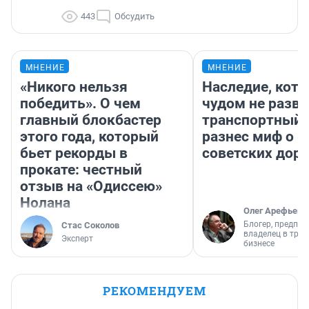
443
Обсудить
МНЕНИЕ
МНЕНИЕ
«Никого нельзя
Наследие, кото
победить». О чем
чудом не разва
главный блокбастер
транспортный 
этого года, который
разнес миф о 
бьет рекорды в
советских доро
прокате: честный
отзыв на «Одиссею»
Нолана
Олег Арефьев
Блогер, предпри
Стас Соколов
владелец в тра
Эксперт
бизнесе
РЕКОМЕНДУЕМ