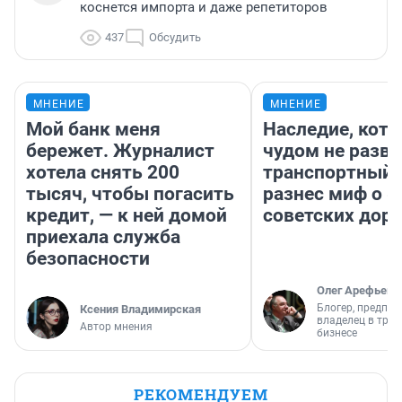
коснется импорта и даже репетиторов
437
Обсудить
МНЕНИЕ
МНЕНИЕ
Мой банк меня
Наследие, кото
бережет. Журналист
чудом не разва
хотела снять 200
транспортный 
тысяч, чтобы погасить
разнес миф о 
кредит, — к ней домой
советских доро
приехала служба
безопасности
Олег Арефьев
Блогер, предпри
Ксения Владимирская
владелец в тра
Автор мнения
бизнесе
РЕКОМЕНДУЕМ