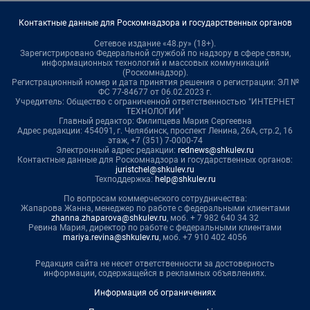
Контактные данные для Роскомнадзора и государственных органов
Сетевое издание «48.ру» (18+).
Зарегистрировано Федеральной службой по надзору в сфере связи,
информационных технологий и массовых коммуникаций
(Роскомнадзор).
Регистрационный номер и дата принятия решения о регистрации: ЭЛ №
ФС 77-84677 от 06.02.2023 г.
Учредитель: Общество с ограниченной ответственностью "ИНТЕРНЕТ
ТЕХНОЛОГИИ"
Главный редактор: Филипцева Мария Сергеевна
Адрес редакции: 454091, г. Челябинск, проспект Ленина, 26А, стр.2, 16
этаж, +7 (351) 7-0000-74
Электронный адрес редакции:
rednews@shkulev.ru
Контактные данные для Роскомнадзора и государственных органов:
juristchel@shkulev.ru
Техподдержка:
help@shkulev.ru
По вопросам коммерческого сотрудничества:
Жапарова Жанна, менеджер по работе с федеральными клиентами
zhanna.zhaparova@shkulev.ru
, моб. + 7 982 640 34 32
Ревина Мария, директор по работе с федеральными клиентами
mariya.revina@shkulev.ru
, моб. +7 910 402 4056
Редакция сайта не несет ответственности за достоверность
информации, содержащейся в рекламных объявлениях.
Информация об ограничениях