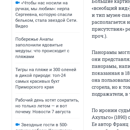
Большие картин
«Чтобы нас носили на
«всеобщий вид»)
ручках, мы любим»: нерпа
Сергеевна, которую спасли
и тип музея-па
бельком, стала звездой Сети.
располагается 
Видео
присутствия» р
проч.).
Побережье Анапы
заполонили ядовитые
медузы: что происходит с
Панорамы могли
пляжами
они представля
панорамы, напи
Тигры на пляже и 300 оленей
показанная в 1
в дикой природе: топ-24
она пользовала
самых красивых бухт
сгорела, но к 
Приморского края
подражатели, в 
Рабочий день хотят сократить,
но только летом — и вот
По иронии судь
почему. Новости 7 августа
Ахульго» (1890
Ее автор Франц
Звездные гости в 500-