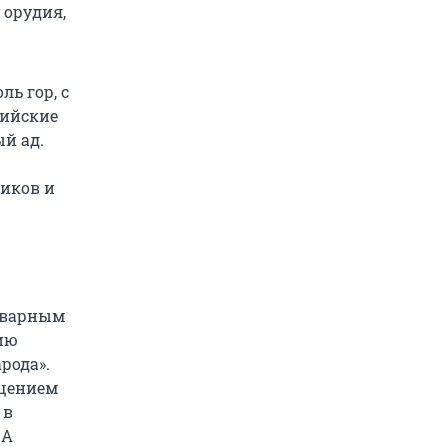
 орудия,
ь гор, с
лийские
ый ад.
иков и
товарным
ию
рода».
ещением
 в
 А