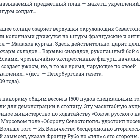
называемый предметный план — макеты укреплений,
фигуры солдат…
дящее солнце озаряет верхушки окружающих Севастопол
и колоннами движутся на штурм французские и анг
оя — Малахов курган. Здесь, действительно, царит цел
ожары складов… Взрывы снарядов, рукопашный бой с
йсками, чрезвычайно экспрессивные фигуры начальн
о создает ужасы, но, в то же время, чарующее по своей
атление…» (ист. — Петербургская газета,
909 года
).
да панораму общим весом в 1500 пудов специальным 
ли для демонстрации в столицу. Эту масштабную акц
нное министерство по ходатайству «Союза русского на
 Марсовом поле «Оборону Севастополя» удостоил пос
 Больше того — Их Величество бесцеремонно вторглось
замысел, указав Францу Рубо на «ляп» с его стороны.