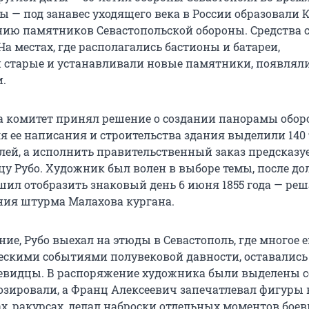
 — под занавес уходящего века в России образовали 
нию памятников Севастопольской обороны. Средства 
 На местах, где располагались бастионы и батареи,
 старые и устанавливали новые памятники, появлял
.
ода комитет принял решение о создании панорамы обо
ля ее написания и строительства здания выделили
140
ей, а исполнить правительственный заказ предсказу
у Рубо. Художник был волен в выборе темы, после до
шил отобразить знаковый день
6 июня 1855 года
— ре
ия штурма Малахова кургана.
ие, Рубо выехал на этюды в Севастополь, где многое 
скими событиями полувековой давности, оставалис
евидцы. В распоряжение художника были выделены 
озировали, а Франц Алексеевич запечатлевал фигуры 
х, ракурсах, делал наброски отдельных моментов бое