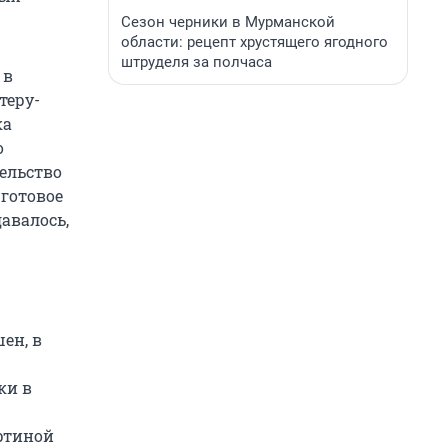
Сезон черники в Мурманской
области: рецепт хрустящего ягодного
штруделя за полчаса
 в
теру-
ка
о
тельство
готовое
авалось,
ен, в
ки в
ртиной