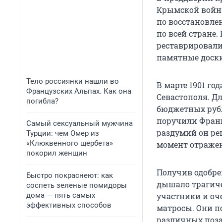
Крымской войны
по восстановле
по всей стране.
реставрировали
памятные доски
Тело россиянки нашли во
В марте 1901 г
Французских Альпах. Как она
Севастополя. Д
погибла?
бюджетных рубл
поручили Франц
Самый сексуальный мужчина
раздумий он ре
Турции: чем Омер из
«Клюквенного щербета»
момент отражен
покорил женщин
Получив одобрен
Быстро покраснеют: как
дышало трагиче
соспеть зеленые помидоры
дома — пять самых
участники и оч
эффективных способов
матросы. Они п
различных поза