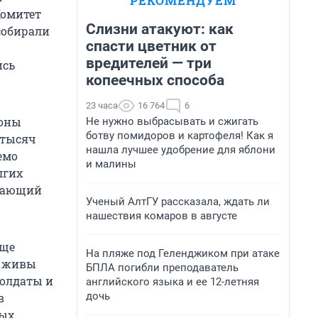
РЕКОМЕНДУЕМ
Комитет
Слизни атакуют: как
собирали
спасти цветник от
вредителей — три
ись
копеечных способа
23 часа
16 764
6
роны
Не нужно выбрасывать и сжигать
ботву помидоров и картофеля! Как я
 тысяч
нашла лучшее удобрение для яблони
емо
и малины
лгих
шающий
Ученый АлтГУ рассказала, ждать ли
нашествия комаров в августе
еще
На пляже под Геленджиком при атаке
ь живы
БПЛА погибли преподаватель
солдаты и
английского языка и ее 12-летняя
дочь
в
вых