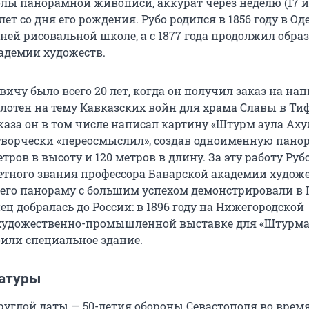
лы панорамной живописи, аккурат через неделю (17 
 лет
со дня его рождения. Рубо родился в 1856 году в Оде
ней рисовальной школе, а с
1877 года
продолжил образ
адемии художеств.
ичу было всего 20 лет, когда он получил заказ на на
отен на тему Кавказских войн для храма Славы в Тиф
каза он в том числе написал картину «Штурм аула Ахул
творчески «переосмыслил», создав одноименную панор
етров
в высоту и
120 метров
в длину. За эту работу Руб
етного звания профессора Баварской академии художе
его панораму с большим успехом демонстрировали в 
ец добралась до России: в 1896 году на Нижегородской
художественно-промышленной выставке для «Штурма
оили специальное здание.
натуры
руглой даты —
50-летия
обороны Севастополя во врем