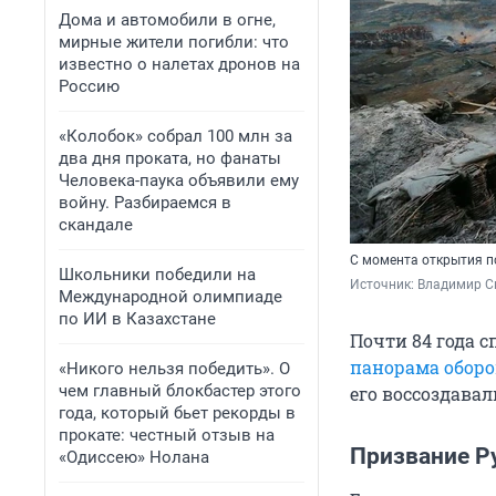
Дома и автомобили в огне,
мирные жители погибли: что
известно о налетах дронов на
Россию
«Колобок» собрал 100 млн за
два дня проката, но фанаты
Человека-паука объявили ему
войну. Разбираемся в
скандале
С момента открытия п
Школьники победили на
Источник: 
Владимир С
Международной олимпиаде
по ИИ в Казахстане
Почти 84 года 
панорама оборо
«Никого нельзя победить». О
чем главный блокбастер этого
его воссоздавал
года, который бьет рекорды в
прокате: честный отзыв на
Призвание Р
«Одиссею» Нолана