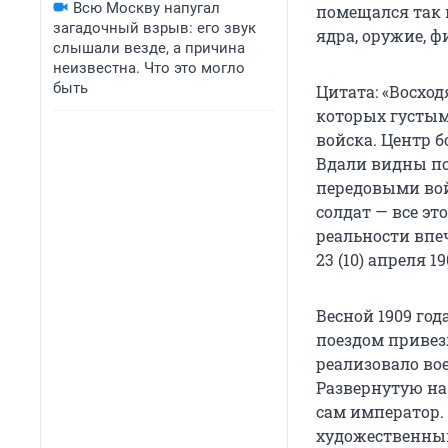
Всю Москву напугал
помещался так 
загадочный взрыв: его звук
ядра, оружие, 
слышали везде, а причина
неизвестна. Что это могло
быть
Цитата: «Восхо
которых густым
войска. Центр б
Вдали видны п
передовыми во
солдат — все эт
реальности впеч
23 (10) апреля 1
Весной 1909 го
поездом привез
реализовало вое
Развернутую на
сам император.
художественный 