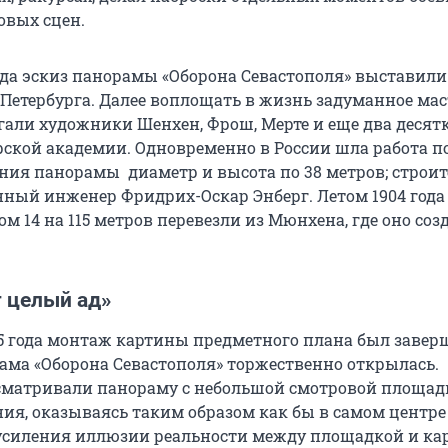
овых сцен.
года эскиз панорамы «Оборона Севастополя» выставили
Петербурга. Далее воплощать в жизнь задуманное мас
гали художники Шенхен, Фрош, Мерте и еще два десят
рской академии. Одновременно в России шла работа п
ания панорамы диаметр и высота по
38 метров
; строи
нный инженер Фридрих-Оскар Энберг. Летом
1904 года
ом 14 на
115 метров
перевезли из Мюнхена, где оно созд
т целый ад»
5 года
монтаж картины предметного плана был заверш
рама «Оборона Севастополя» торжественно открылась.
сматривали панораму с небольшой смотровой площад
ия, оказываясь таким образом как бы в самом центре
усиления иллюзии реальности между площадкой и ка