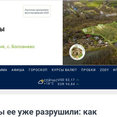
АММА
АФИША
ГОРОСКОП
КУРСЫ ВАЛЮТ
ПРОБКИ
ZODY
И
USD 82,17
СЕЙЧАС
+18°C
EUR 94,84
 ее уже разрушили: как