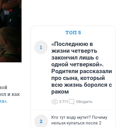
ТОП 5
«Последнюю в
1
жизни четверть
закончил лишь с
одной четверкой».
Родители рассказали
про сына, который
всю жизнь боролся с
ной
раком
ол и как
ка»
.
3 711
Обсудить
Кто тут воду мутит? Почему
2
нельзя купаться после 2