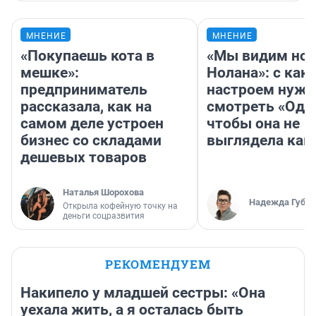
МНЕНИЕ
МНЕНИЕ
«Покупаешь кота в
«Мы видим нов
мешке»:
Нолана»: с как
предприниматель
настроем нужн
рассказала, как на
смотреть «Оди
самом деле устроен
чтобы она не
бизнес со складами
выглядела как
дешевых товаров
Наталья Шорохова
Надежда Губар
Открыла кофейную точку на
деньги соцразвития
РЕКОМЕНДУЕМ
Накипело у младшей сестры: «Она
уехала жить, а я осталась быть