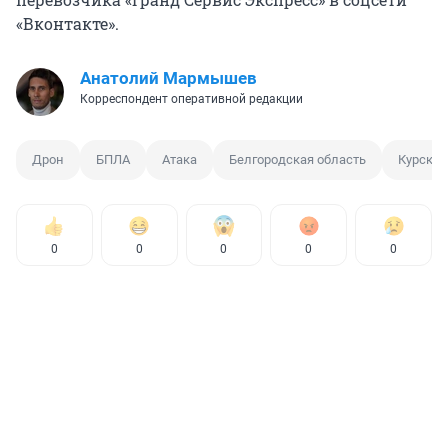
«Вконтакте».
Анатолий Мармышев
Корреспондент оперативной редакции
Дрон
БПЛА
Атака
Белгородская область
Курская
0
0
0
0
0