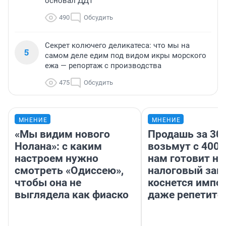
основал ДДТ
490
Обсудить
Секрет колючего деликатеса: что мы на
5
самом деле едим под видом икры морского
ежа — репортаж с производства
475
Обсудить
МНЕНИЕ
МНЕНИЕ
«Мы видим нового
Продашь за 300
Нолана»: с каким
возьмут с 4000
настроем нужно
нам готовит н
смотреть «Одиссею»,
налоговый зако
чтобы она не
коснется импор
выглядела как фиаско
даже репетито