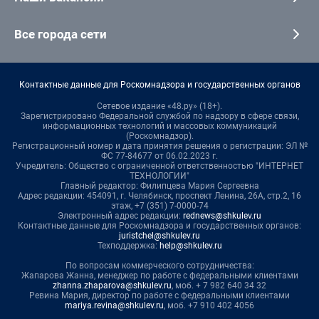
Все города сети
Контактные данные для Роскомнадзора и государственных органов
Сетевое издание «48.ру» (18+).
Зарегистрировано Федеральной службой по надзору в сфере связи,
информационных технологий и массовых коммуникаций
(Роскомнадзор).
Регистрационный номер и дата принятия решения о регистрации: ЭЛ №
ФС 77-84677 от 06.02.2023 г.
Учредитель: Общество с ограниченной ответственностью "ИНТЕРНЕТ
ТЕХНОЛОГИИ"
Главный редактор: Филипцева Мария Сергеевна
Адрес редакции: 454091, г. Челябинск, проспект Ленина, 26А, стр.2, 16
этаж, +7 (351) 7-0000-74
Электронный адрес редакции:
rednews@shkulev.ru
Контактные данные для Роскомнадзора и государственных органов:
juristchel@shkulev.ru
Техподдержка:
help@shkulev.ru
По вопросам коммерческого сотрудничества:
Жапарова Жанна, менеджер по работе с федеральными клиентами
zhanna.zhaparova@shkulev.ru
, моб. + 7 982 640 34 32
Ревина Мария, директор по работе с федеральными клиентами
mariya.revina@shkulev.ru
, моб. +7 910 402 4056