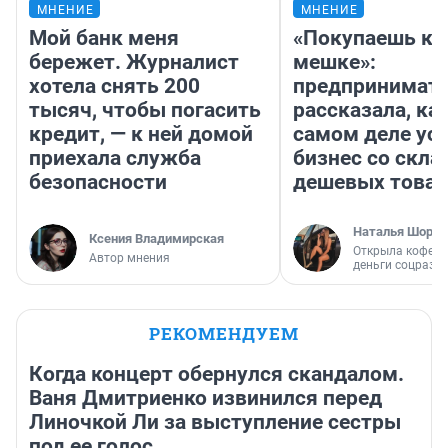
МНЕНИЕ
МНЕНИЕ
Мой банк меня
«Покупаешь ко
бережет. Журналист
мешке»:
хотела снять 200
предпринимат
тысяч, чтобы погасить
рассказала, как
кредит, — к ней домой
самом деле ус
приехала служба
бизнес со скл
безопасности
дешевых това
Наталья Шорох
Ксения Владимирская
Открыла кофейн
Автор мнения
деньги соцразв
РЕКОМЕНДУЕМ
Когда концерт обернулся скандалом.
Ваня Дмитриенко извинился перед
Линочкой Ли за выступление сестры
под ее голос