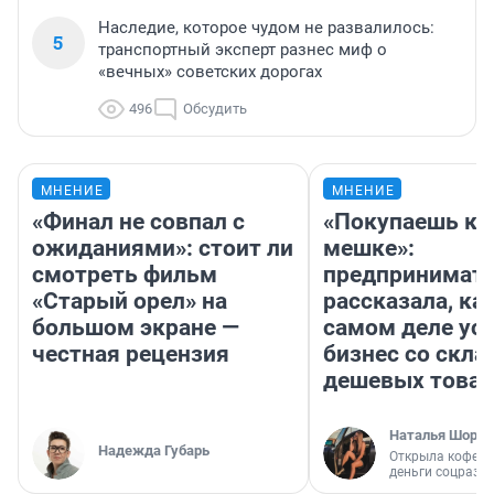
Наследие, которое чудом не развалилось:
5
транспортный эксперт разнес миф о
«вечных» советских дорогах
496
Обсудить
МНЕНИЕ
МНЕНИЕ
«Финал не совпал с
«Покупаешь ко
ожиданиями»: стоит ли
мешке»:
смотреть фильм
предпринимат
«Старый орел» на
рассказала, как
большом экране —
самом деле ус
честная рецензия
бизнес со скл
дешевых това
Наталья Шорох
Надежда Губарь
Открыла кофейн
деньги соцразв