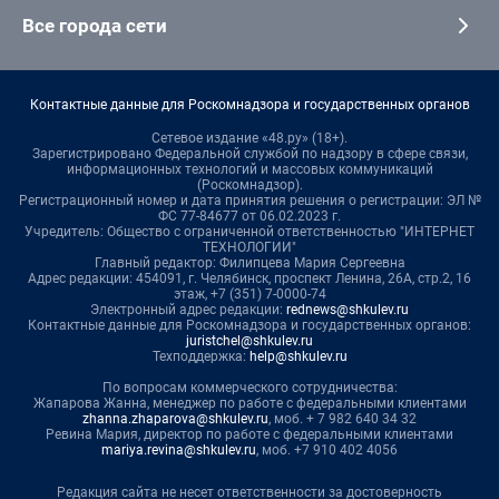
Все города сети
Контактные данные для Роскомнадзора и государственных органов
Сетевое издание «48.ру» (18+).
Зарегистрировано Федеральной службой по надзору в сфере связи,
информационных технологий и массовых коммуникаций
(Роскомнадзор).
Регистрационный номер и дата принятия решения о регистрации: ЭЛ №
ФС 77-84677 от 06.02.2023 г.
Учредитель: Общество с ограниченной ответственностью "ИНТЕРНЕТ
ТЕХНОЛОГИИ"
Главный редактор: Филипцева Мария Сергеевна
Адрес редакции: 454091, г. Челябинск, проспект Ленина, 26А, стр.2, 16
этаж, +7 (351) 7-0000-74
Электронный адрес редакции:
rednews@shkulev.ru
Контактные данные для Роскомнадзора и государственных органов:
juristchel@shkulev.ru
Техподдержка:
help@shkulev.ru
По вопросам коммерческого сотрудничества:
Жапарова Жанна, менеджер по работе с федеральными клиентами
zhanna.zhaparova@shkulev.ru
, моб. + 7 982 640 34 32
Ревина Мария, директор по работе с федеральными клиентами
mariya.revina@shkulev.ru
, моб. +7 910 402 4056
Редакция сайта не несет ответственности за достоверность