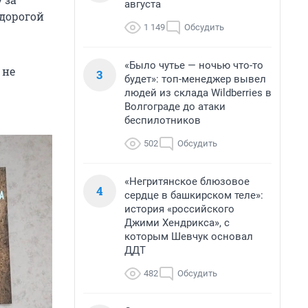
августа
 дорогой
1 149
Обсудить
«Было чутье — ночью что-то
 не
3
будет»: топ-менеджер вывел
людей из склада Wildberries в
Волгограде до атаки
беспилотников
502
Обсудить
«Негритянское блюзовое
4
сердце в башкирском теле»:
история «российского
Джими Хендрикса», с
которым Шевчук основал
ДДТ
482
Обсудить