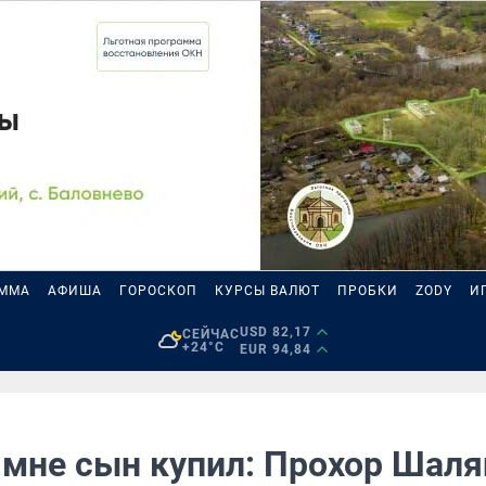
АММА
АФИША
ГОРОСКОП
КУРСЫ ВАЛЮТ
ПРОБКИ
ZODY
И
USD 82,17
СЕЙЧАС
+24°C
EUR 94,84
у мне сын купил: Прохор Шал