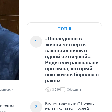
ТОП 5
«Последнюю в
1
жизни четверть
закончил лишь с
одной четверкой».
Родители рассказали
про сына, который
всю жизнь боролся с
раком
3 219
Обсудить
рритории 
Кто тут воду мутит? Почему
вышение
2
нельзя купаться после 2
 за