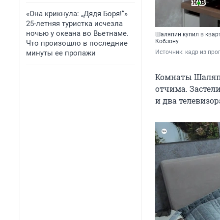
«Она крикнула: „Дядя Боря!“»
25-летняя туристка исчезла
ночью у океана во Вьетнаме.
Шаляпин купил в кварт
Кобзону
Что произошло в последние
минуты ее пропажи
Источник: 
кадр из про
Комнаты Шаляпи
отчима. Застел
и два телевизор