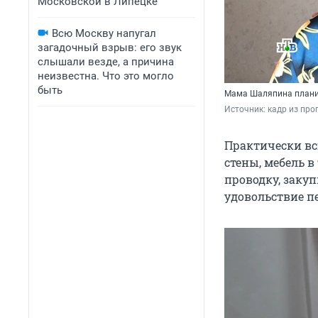
Московской в Липецке
Всю Москву напугал
загадочный взрыв: его звук
слышали везде, а причина
неизвестна. Что это могло
быть
Мама Шаляпина планир
Источник: 
кадр из про
Практически вс
стены, мебель в
проводку, заку
удовольствие п