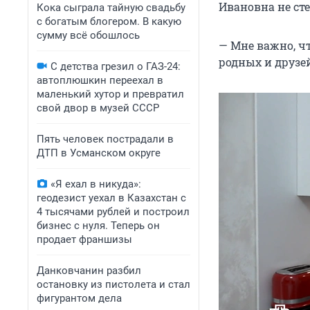
Ивановна не ст
Кока сыграла тайную свадьбу
с богатым блогером. В какую
сумму всё обошлось
— Мне важно, ч
родных и друзей
С детства грезил о ГАЗ-24:
автоплюшкин переехал в
маленький хутор и превратил
свой двор в музей СССР
Пять человек пострадали в
ДТП в Усманском округе
«Я ехал в никуда»:
геодезист уехал в Казахстан с
4 тысячами рублей и построил
бизнес с нуля. Теперь он
продает франшизы
Данковчанин разбил
остановку из пистолета и стал
фигурантом дела