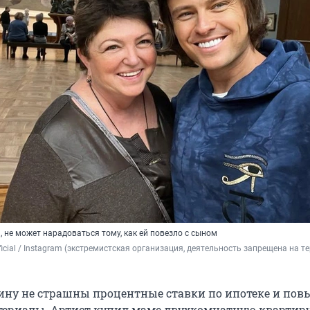
 не может нарадоваться тому, как ей повезло с сыном
icial 
/ Instagram (экстремистская организация, деятельность запрещена на те
ну не страшны процентные ставки по ипотеке и по
териалы. Артист купил маме двухкомнатную квартиру