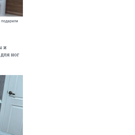
о подарили
ы и
 для ног