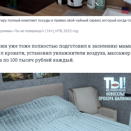
иру полный комплект посуды и привез свой чайный сервиз, который когда-т
граммы «Ты не поверишь!» (16+), НТВ, 2025 год
н уже тоже полностью подготовил к заселению мам
ил кровати, установил увлажнители воздуха, массажер
а по
100 тысяч
рублей каждый.