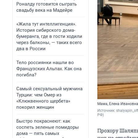
Роналду готовится сыграть
свадьбу века на Мадейре
«Жила тут интеллигенция».
История сибирского дома-
бумеранга, где в гости ходили
через балконы, — таких всего
два в России
Тело россиянки нашли во
Французских Альпах. Как она
погибла?
Самый сексуальный мужчина
Турции: чем Омер из
«Клюквенного щербета»
Мама, Елена Ивановна,
покорил женщин
Источник: 
shalyapin_off
РФ)
Быстро покраснеют: как
соспеть зеленые помидоры
Прохору Шаляпи
дома — пять самых
цен на стройма