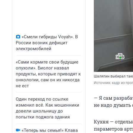
«Смели гибриды Voyah». В
России возник дефицит
электромобилей
«Сами кормите свои будущие
опухоли». Биолог назвал
продукты, которые приводят к
Шаляпин выбирал тако
онкологии, сам он их никогда
Источник: 
кадр из про
не ест
— Я сам разраб
Один переход по ссылке
не надо думать 
изменил всё. Как мошенники
довели школьницу до
попытки поджога здания
Кухня — отдель
параметров арти
«Теперь мы семья!» Клава