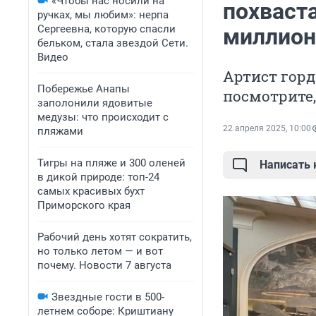
«Чтобы нас носили на
похваст
ручках, мы любим»: нерпа
Сергеевна, которую спасли
миллион
бельком, стала звездой Сети.
Видео
Артист горд
Побережье Анапы
посмотрите,
заполонили ядовитые
медузы: что происходит с
22 апреля 2025, 10:00
пляжами
Тигры на пляже и 300 оленей
Написать
в дикой природе: топ-24
самых красивых бухт
Приморского края
Рабочий день хотят сократить,
но только летом — и вот
почему. Новости 7 августа
Звездные гости в 500-
летнем соборе: Криштиану