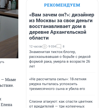
РЕКОМЕНДУЕМ
«Вам зачем он?»: дизайнер
из Москвы за свои деньги
восстанавливает дом в
деревне Архангельской
области
12 часов
9 034
8
Знаменитая тикток-блогер,
рассказывавшая о борьбе с редкой
формой рака, умерла в возрасте 26
уть
лет
«Не рассчитала силы»: 18-летняя
. — Маме
ужурка пыталась успокоить
ьствие.
трехмесячного сына и убила его
х
Слизни атакуют: как спасти цветник
 Елена
от вредителей — три копеечных