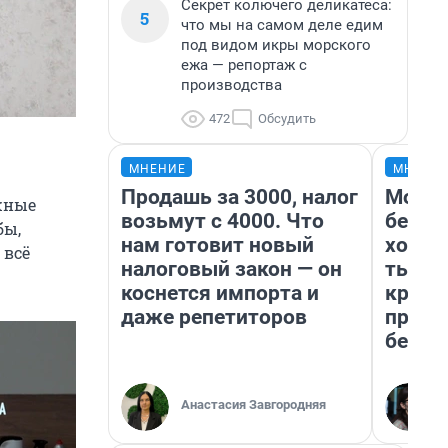
Секрет колючего деликатеса:
5
что мы на самом деле едим
под видом икры морского
ежа — репортаж с
производства
472
Обсудить
МНЕНИЕ
МНЕНИ
Продашь за 3000, налог
Мой б
жные
возьмут с 4000. Что
береж
бы,
нам готовит новый
хотел
 всё
налоговый закон — он
тысяч
коснется импорта и
креди
даже репетиторов
приех
безоп
Анастасия Завгородняя