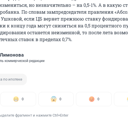
змениться, но незначительно – на 0,5-1%. А в какую с
тробанка. По словам зампредседателя правления «Абс
 Ушковой, если ЦБ вернет прежнюю ставку фондирова
и к концу года могут снизиться на 0,5 процентного пу
ндирования останется неизменной, то после лета возм
ечных ставок в пределах 0,7%.
 Лимонова
ль коммерческой редакции
а по ипотеке
0
0
0
ыделите фрагмент и нажмите Ctrl+Enter