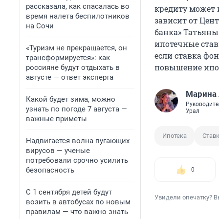
рассказала, как спасалась во
кредиту может и
время налета беспилотников
зависит от Цен
на Сочи
банка» Татьяны
ипотечные ставк
«Туризм не прекращается, он
если ставка фо
трансформируется»: как
повышение ипот
россияне будут отдыхать в
августе — ответ эксперта
Марина
Какой будет зима, можно
Руководите
узнать по погоде 7 августа —
Урал
важные приметы
Ипотека
Ставк
Надвигается волна пугающих
вирусов — ученые
потребовали срочно усилить
безопасность
0
С 1 сентября детей будут
Увидели опечатку? В
возить в автобусах по новым
правилам — что важно знать