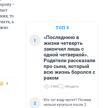
торону –
олют
ния, то
нкта, а
ТОП 5
ожно
«Последнюю в
1
жизни четверть
закончил лишь с
одной четверкой».
Родители рассказали
про сына, который
всю жизнь боролся с
раком
0
2 560
Обсудить
Кто тут воду мутит? Почему
2
нельзя купаться после 2