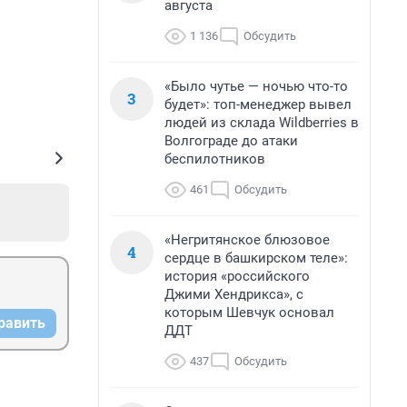
августа
1 136
Обсудить
«Было чутье — ночью что-то
3
будет»: топ-менеджер вывел
людей из склада Wildberries в
Волгограде до атаки
беспилотников
461
Обсудить
«Негритянское блюзовое
4
сердце в башкирском теле»:
история «российского
Джими Хендрикса», с
которым Шевчук основал
равить
ДДТ
437
Обсудить