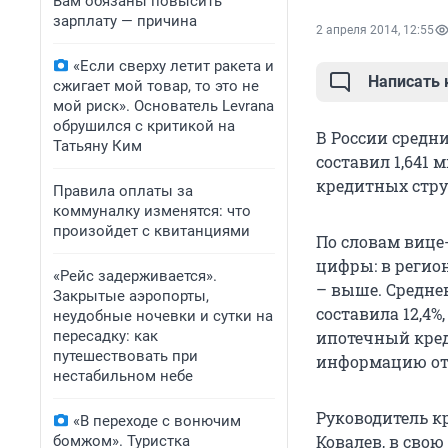
Вам обязаны повысить
зарплату — причина
2 апреля 2014, 12:55
«Если сверху летит ракета и
Написать
сжигает мой товар, то это не
мой риск». Основатель Levrana
обрушился с критикой на
В России средни
Татьяну Ким
составил 1,641
кредитных струк
Правила оплаты за
коммуналку изменятся: что
произойдет с квитанциями
По словам вице
цифры: в регио
«Рейс задерживается».
– выше. Средне
Закрытые аэропорты,
составила 12,4%
неудобные ночевки и сутки на
пересадку: как
ипотечный креди
путешествовать при
информацию от 
нестабильном небе
Руководитель к
«В переходе с вонючим
Ковалев, в свою
бомжом». Туристка