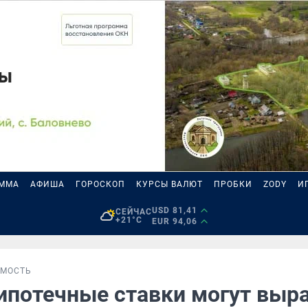
АММА
АФИША
ГОРОСКОП
КУРСЫ ВАЛЮТ
ПРОБКИ
ZODY
И
USD 81,41
СЕЙЧАС
+21°C
EUR 94,06
МОСТЬ
 ипотечные ставки могут выр