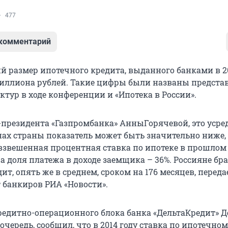
477
 комментарий
й размер ипотечного кредита, выданного банками в 20
 миллиона рублей. Такие цифры были названы предст
тур в ходе конференции и «Ипотека в России».
-президента «Газпромбанка» АнныГорячевой, это уср
нах страны показатель может быть значительно ниже,
взвешенная процентная ставка по ипотеке в прошлом 
, а доля платежа в доходе заемщика – 36%. Россияне бр
т, опять же в среднем, сроком на 176 месяцев, переда
банкиров РИА «Новости».
редитно-операционного блока банка «ДельтаКредит» Д
 очередь, сообщил, что в 2014 году ставка по ипотечно