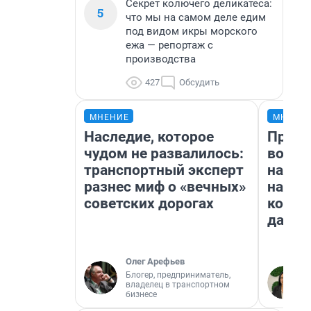
Секрет колючего деликатеса:
5
что мы на самом деле едим
под видом икры морского
ежа — репортаж с
производства
427
Обсудить
МНЕНИЕ
МНЕНИ
Наследие, которое
Прода
чудом не развалилось:
возьм
транспортный эксперт
нам г
разнес миф о «вечных»
налог
советских дорогах
косне
даже 
Олег Арефьев
Блогер, предприниматель,
владелец в транспортном
бизнесе