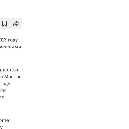
13 году,
авителями
едненные
 в Москве
году
али
ет
енис
му