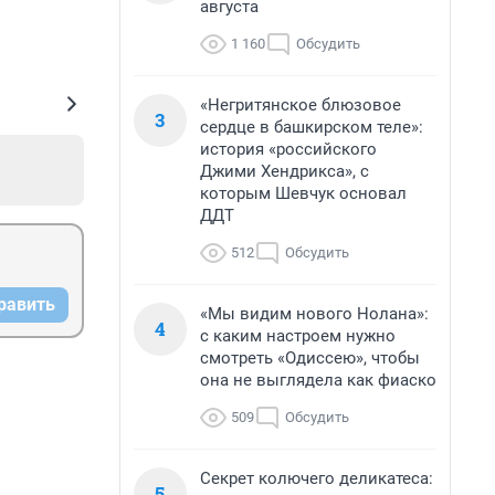
августа
1 160
Обсудить
«Негритянское блюзовое
3
сердце в башкирском теле»:
история «российского
Джими Хендрикса», с
которым Шевчук основал
ДДТ
512
Обсудить
равить
«Мы видим нового Нолана»:
4
с каким настроем нужно
смотреть «Одиссею», чтобы
она не выглядела как фиаско
509
Обсудить
Секрет колючего деликатеса:
5