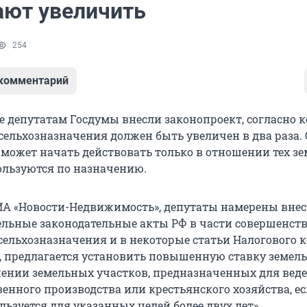
ают увеличить
254
 комментарий
е депутатам Госдумы внесли законопроект, согласно 
 сельхозназначения должен быть увеличен в два раза.
 может начать действовать только в отношении тех зе
ользуются по назначению.
ИА «Новости-Недвижимость», депутаты намерены вне
ельные законодательные акты РФ в части совершенст
сельхозназначения и в некоторые статьи Налогового к
и, предлагается установить повышенную ставку земел
шении земельных участков, предназначенных для вед
енного производства или крестьянского хозяйства, е
льзуется для указанных целей более двух лет».