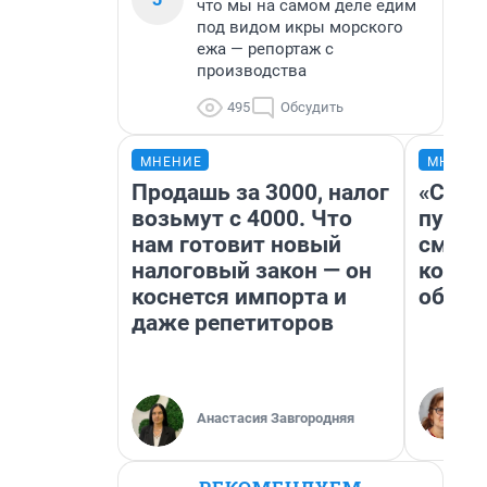
что мы на самом деле едим
под видом икры морского
ежа — репортаж с
производства
495
Обсудить
МНЕНИЕ
МНЕНИ
Продашь за 3000, налог
«Спут
возьмут с 4000. Что
пургу»
нам готовит новый
смерт
налоговый закон — он
котор
коснется импорта и
обнар
даже репетиторов
Анастасия Завгородняя