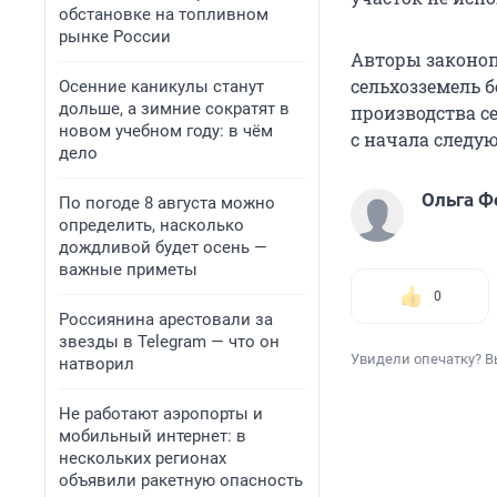
обстановке на топливном
рынке России
Авторы законоп
сельхозземель 
Осенние каникулы станут
дольше, а зимние сократят в
производства с
новом учебном году: в чём
с начала следую
дело
Ольга Ф
По погоде 8 августа можно
определить, насколько
дождливой будет осень —
важные приметы
0
Россиянина арестовали за
звезды в Telegram — что он
Увидели опечатку? В
натворил
Не работают аэропорты и
мобильный интернет: в
нескольких регионах
объявили ракетную опасность