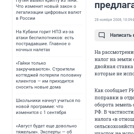
Путин вывел крипту из тени.
предлаг
Что изменит новый закон о
легализации цифровых валют
в России
28 ноября 2008, 10:09
На Кубани горит НПЗ из-за
Написать
атаки беспилотников: есть
пострадавшие. Главное о
ночных налетах
На рассмотрени
налог на земли
«Гайки только
двойная ставка
закручиваются». Строители
которые не исп
коттеджей потеряли половину
клиентов — им приходится
сносить новые дома
Как сообщает Р
поправки в отд
Школьники начнут учиться по
оборота земель 
новой программе: что
РФ. В частност
изменится с 1 сентября
налога «в отно
сельскохозяйств
«Август будет еще довольно
тяжелым». Эксперты — об
участок не испо