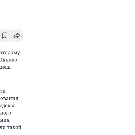
которому
 Однако
мель,
сти
вования
одекса
ьного
ения
сли такой