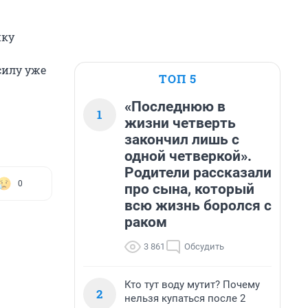
пку
силу уже
ТОП 5
«Последнюю в
1
жизни четверть
закончил лишь с
одной четверкой».
Родители рассказали
0
про сына, который
всю жизнь боролся с
раком
3 861
Обсудить
Кто тут воду мутит? Почему
2
нельзя купаться после 2