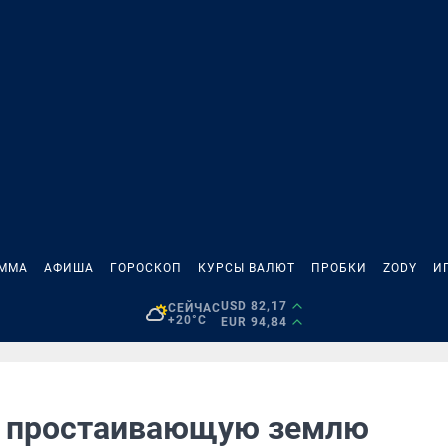
АММА
АФИША
ГОРОСКОП
КУРСЫ ВАЛЮТ
ПРОБКИ
ZODY
И
USD 82,17
СЕЙЧАС
+20°C
EUR 94,84
а простаивающую землю