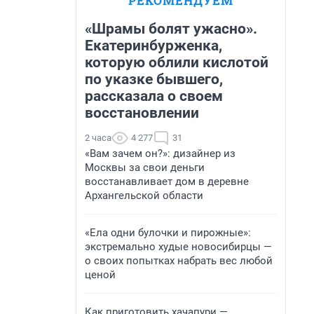
РЕКОМЕНДУЕМ
«Шрамы болят ужасно».
Екатеринбурженка,
которую облили кислотой
по указке бывшего,
рассказала о своем
восстановлении
2 часа
4 277
31
«Вам зачем он?»: дизайнер из
Москвы за свои деньги
восстанавливает дом в деревне
Архангельской области
«Ела одни булочки и пирожные»:
экстремально худые новосибирцы —
о своих попытках набрать вес любой
ценой
Как приготовить хачапури —