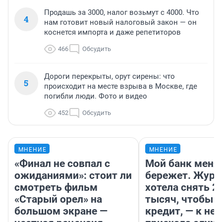
Продашь за 3000, налог возьмут с 4000. Что
4
нам готовит новый налоговый закон — он
коснется импорта и даже репетиторов
466
Обсудить
Дороги перекрыты, орут сирены: что
5
происходит на месте взрыва в Москве, где
погибли люди. Фото и видео
452
Обсудить
МНЕНИЕ
МНЕНИЕ
«Финал не совпал с
Мой банк меня
ожиданиями»: стоит ли
бережет. Журн
смотреть фильм
хотела снять 2
«Старый орел» на
тысяч, чтобы п
большом экране —
кредит, — к не