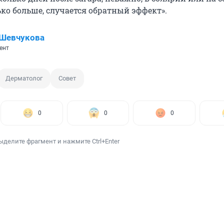
ко больше, случается обратный эффект».
 Шевчукова
ент
Дерматолог
Совет
0
0
0
ыделите фрагмент и нажмите Ctrl+Enter