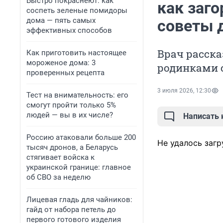
Быстро покраснеют: как
как заго
соспеть зеленые помидоры
дома — пять самых
советы 
эффективных способов
Врач расска
Как приготовить настоящее
мороженое дома: 3
родинками с
проверенных рецепта
3 июля 2026, 12:30
Тест на внимательность: его
смогут пройти только 5%
людей — вы в их числе?
Написать
Россию атаковали больше 200
Не удалось загр
тысяч дронов, а Беларусь
стягивает войска к
украинской границе: главное
об СВО за неделю
Лицевая гладь для чайников:
гайд от набора петель до
первого готового изделия