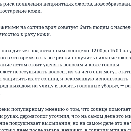
ь риск появления неприятных ожогов, новообразован
тостарение кожи.
ожными на солнце врач советует быть людям с насле
ностью к раку кожи.
находиться под активным солнцем с 12:00 до 16:00 на 
но в это время есть все риски получить сильные ожог
ание летом стоит уделять волосам и коже головы.
жет пересушивать волосы, из-за чего они могут стать
 защитить их от солнца, я рекомендую использовать
ред выходом на улицу и носить головные уборы», — ра
.
преки популярному мнению о том, что солнце помогает
 и руках, дерматолог уточнил, что на самом деле это ми
нце подсушивает высыпания, но на самом деле это не 
колько дней после загара, неважно, в солярии или на с