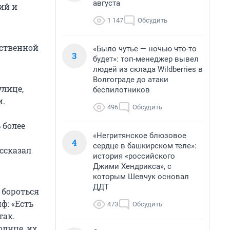
августа
ий и
1 147
Обсудить
дственной
«Было чутье — ночью что-то
3
будет»: топ-менеджер вывел
людей из склада Wildberries в
Волгограде до атаки
улице,
беспилотников
и.
496
Обсудить
 более
«Негритянское блюзовое
4
сердце в башкирском теле»:
ссказал
история «российского
Джими Хендрикса», с
которым Шевчук основал
ДДТ
 бороться
ф: «Есть
473
Обсудить
так.
олнце, их