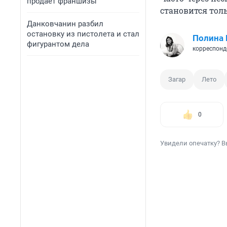
продает франшизы
становится толь
Данковчанин разбил
остановку из пистолета и стал
Полина
фигурантом дела
корреспонд
Загар
Лето
0
Увидели опечатку? В