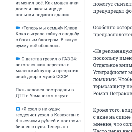
изменил всё. Как мошенники
помогут снизит
довели школьницу до
предупредят фо
попытки поджога здания
Особенно остор
«Теперь мы семья!» Клава
Кока сыграла тайную свадьбу
предрасположен
с богатым блогером. В какую
сумму всё обошлось
«Не рекомендую 
поскольку имен
С детства грезил о ГАЗ-24:
Отдельное вним
автоплюшкин переехал в
маленький хутор и превратил
Ультрафиолет мо
свой двор в музей СССР
ломкими. Чтобы
термозащиту пе
Пять человек пострадали в
Роман Петраков
ДТП в Усманском округе
«Я ехал в никуда»:
Кроме того, во
геодезист уехал в Казахстан с
с акне на спине
4 тысячами рублей и построил
мнение, что сол
бизнес с нуля. Теперь он
Часто через нес