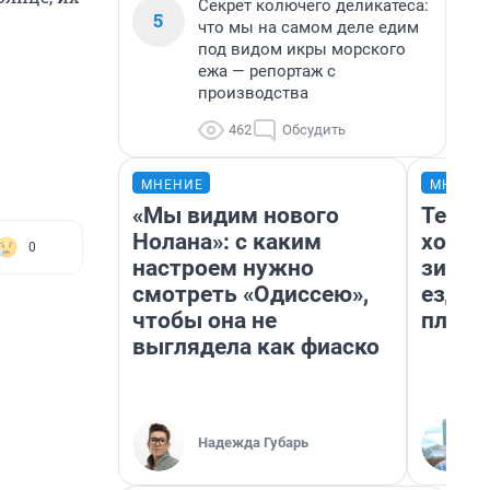
Секрет колючего деликатеса:
5
что мы на самом деле едим
под видом икры морского
ежа — репортаж с
производства
462
Обсудить
МНЕНИЕ
МНЕНИ
«Мы видим нового
Тепло
Нолана»: с каким
холод
0
настроем нужно
зимой
смотреть «Одиссею»,
ездит
чтобы она не
плюсы
выглядела как фиаско
Надежда Губарь