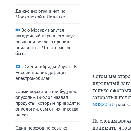
Движение ограничат на
Московской в Липецке
Всю Москву напугал
загадочный взрыв: его звук
слышали везде, а причина
неизвестна. Что это могло
быть
«Смели гибриды Voyah». В
России возник дефицит
Летом мы стара
электромобилей
идеальный зага
только ожогами,
«Сами кормите свои будущие
загорать и поче
опухоли». Биолог назвал
продукты, которые приводят к
NGS22.RU
расска
онкологии, сам он их никогда
не ест
По словам врача
понимать, что в
Один переход по ссылке