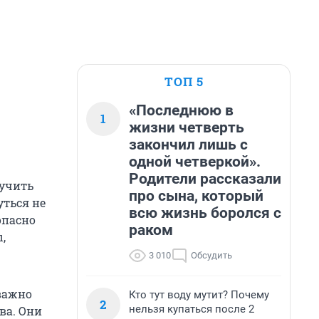
ТОП 5
«Последнюю в
1
жизни четверть
закончил лишь с
одной четверкой».
Родители рассказали
лучить
про сына, который
уться не
всю жизнь боролся с
опасно
раком
,
3 010
Обсудить
 важно
Кто тут воду мутит? Почему
2
нельзя купаться после 2
ва. Они